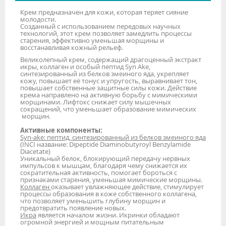
Крем предназначен для кожи, которая теряет сияние
молодости.
Созданный с использованием передовых научных
технологий, этот крем позволяет замедлить процессы
старения, эффективно уменьшая морщины и
восстанавливая кожный рельеф.
Великолепный крем, содержащий драгоценный экстракт
икры, коллаген и особый пептид Syn Ake,
синтезированный из белков змеиного яда, укрепляет
кожу, повышает её тонус и упругость, выравнивает тон,
повышает собственные защитные силы кожи. Действие
крема направлено на активную борьбу с мимическими
морщинами. Лифтокс снижает силу мышечных
сокращений, что уменьшает образование мимических
морщин.
Активные компоненты:
Syn-ake: пептид, синтезированный из белков змеиного яда
(INCI название: Dipeptide Diaminobutyroyl Benzylamide
Diacetate)
Уникальный белок, блокирующий передачу нервных
импульсов к мышцам, благодаря чему снижается их
сократительная активность, помогает бороться с
признаками старения, уменьшая мимические морщины.
Коллаген
оказывает увлажняющее действие, стимулирует
процессы образования в коже собственного коллагена,
что позволяет уменьшить глубину морщин и
предотвратить появление новых.
Икра
является началом жизни. Икринки обладают
огромной энергией и мощным питательным