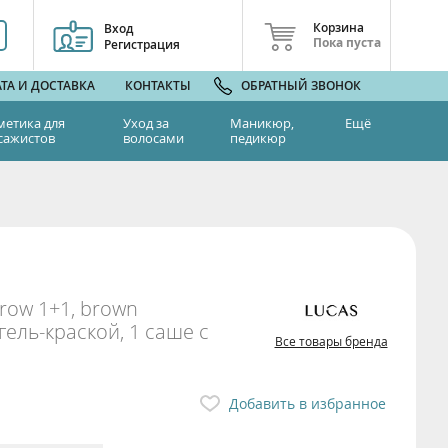
Корзина
Вход
Пока пуста
Регистрация
ТА И ДОСТАВКА
КОНТАКТЫ
ОБРАТНЫЙ ЗВОНОК
метика для
Уход за
Маникюр,
Ещё
сажистов
волосами
педикюр
row 1+1, brown
гель-краской, 1 саше с
Все товары бренда
Добавить в избранное