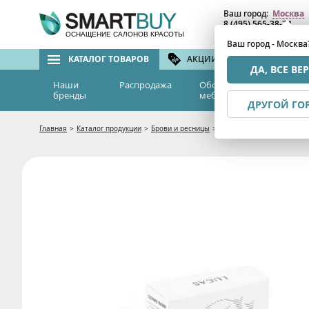
Ваш город:
Москва
8 (495) 565-38-74
8 (800) 775-82-76
(бе
ОСНАЩЕНИЕ САЛОНОВ КРАСОТЫ
Ваш город - Москва
КАТАЛОГ ТОВАРОВ
АКЦИИ И СКИДКИ
БРЕ
ДА, ВСЕ ВЕ
Наши
Распродажа
Оборудование и
Эс
бренды
мебель
м
ДРУГОЙ ГО
Главная
>
Каталог продукции
>
Брови и ресницы
>
Краска для бровей CC Bro