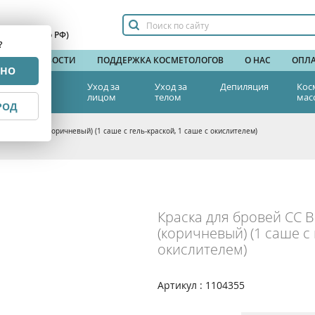
сплатный по РФ)
?
НДЫ
НОВОСТИ
ПОДДЕРЖКА КОСМЕТОЛОГОВ
О НАС
ОПЛА
РНО
тетическая
Уход за
Уход за
Депиляция
Кос
едицина
лицом
телом
мас
РОД
w 1+1, brown (коричневый) (1 саше с гель-краской, 1 саше с окислителем)
Краска для бровей CC B
(коричневый) (1 саше с 
окислителем)
Артикул : 1104355