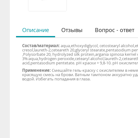
Описание
Отзывы
Вопрос - ответ
Состав/материал:
aqua,ethoxydiglycol, cetostearyl alcohol,
cresol,laureth-2,ceteareth 20,glyceryl stearate,pentasodium pe
,Polysorbate 20, hydrolyzed silk protein,argania spinosa kernel
3%:aqua,hydrogen peroxide,cetearyl alcohol,laureth-2,ceteareth
acid,pentasodium pentetate. pH краски = 9,8-10. pH окислителя 
Применение:
Смешайте гель-краску с окислителем в неме
красящую смесь на брови. Ватным тампоном аккуратно уда
водой. Избегать попадания в глаза.