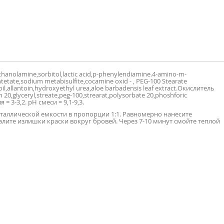
ethanolamine,sorbitol,lactic acid,p-phenylendiamine.4-amino-m-
ntetate,sodium metabisulfite,cocamine oxid - , PEG-100 Stearate
 oil,allantoin,hydroxyethyl urea,aloe barbadensis leaf extract.Окислитель
 20,glyceryl,streate,peg-100,strearat,polysorbate 20,phoshforic
= 3-3,2. pH смеси = 9,1-9,3.
таллической емкости в пропорции 1:1. Равномерно нанесите
лите излишки краски вокруг бровей. Через 7-10 минут смойте теплой