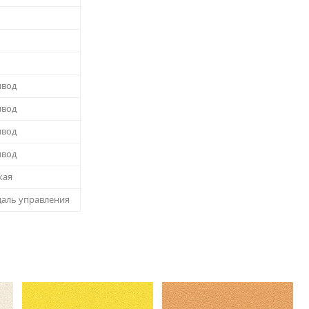
ивод
ивод
ивод
ивод
кая
даль управления