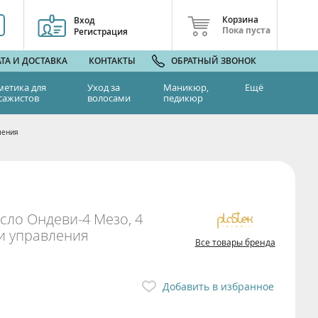
Корзина
Вход
Пока пуста
Регистрация
ТА И ДОСТАВКА
КОНТАКТЫ
ОБРАТНЫЙ ЗВОНОК
метика для
Уход за
Маникюр,
Ещё
сажистов
волосами
педикюр
ления
сло Ондеви-4 Мезо, 4
и управления
Все товары бренда
Добавить в избранное