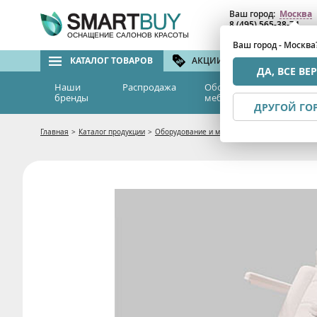
Ваш город:
Москва
8 (495) 565-38-74
8 (800) 775-82-76
(бе
ОСНАЩЕНИЕ САЛОНОВ КРАСОТЫ
Ваш город - Москва
КАТАЛОГ ТОВАРОВ
АКЦИИ И СКИДКИ
БРЕ
ДА, ВСЕ ВЕ
Наши
Распродажа
Оборудование и
Эс
бренды
мебель
м
ДРУГОЙ ГО
Главная
>
Каталог продукции
>
Оборудование и мебель
>
Мебель для салон