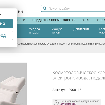
сплатный по РФ)
?
НДЫ
НОВОСТИ
ПОДДЕРЖКА КОСМЕТОЛОГОВ
О НАС
ОПЛА
РНО
тетическая
Уход за
Уход за
Депиляция
Кос
едицина
лицом
телом
мас
РОД
а красоты
>
Косметологическое кресло Ондеви-4 Мезо, 4 электропривода, педали управ
Косметологическое кре
электропривода, педал
Артикул : 2900113
Цена для салона доступна после
авторизации