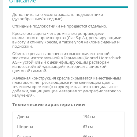
Описание
Дополнительно можно заказать подлокотники
(дугообразные/откидные).
Откидные подлокотники не продаются отдельно.
Кресло оснащено четырьмя электроприводами
итальянского производства (Ciar S.p.A.), регулирующими
высоту и спинку кресла, а также угол наклона сиденья и
подножки.
Обивка кресла выполнена из высококачественной
экокожи, изготовленной в Германии (Konrad Hornschuch
AG) – устойчивый к дезинфицирующим растворам
износостойкий «дышащий» материал с широкой
цветовой гаммой.
Железная конструкция кресла скрывается качественным
пластиком, не трескающимся и не меняющим цвет с
течением времени (в структуре пластика специальные
добавки, защищающие материал от ультрафиолетового
излучения).
Технические характеристики
Длина
194 см
Ширина
63 см
Высота
69 см