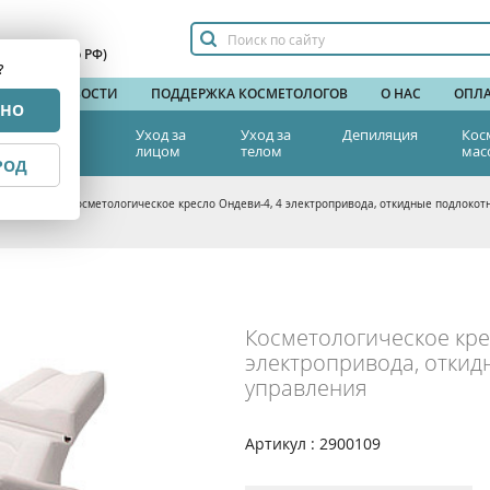
сплатный по РФ)
?
НДЫ
НОВОСТИ
ПОДДЕРЖКА КОСМЕТОЛОГОВ
О НАС
ОПЛА
РНО
тетическая
Уход за
Уход за
Депиляция
Кос
едицина
лицом
телом
мас
РОД
а красоты
>
Косметологическое кресло Ондеви-4, 4 электропривода, откидные подлокот
Косметологическое кре
электропривода, откид
управления
Артикул : 2900109