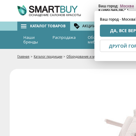
Ваш город:
Москва
8 (495) 565-38-74
8 (800) 775-82-76
(бе
ОСНАЩЕНИЕ САЛОНОВ КРАСОТЫ
Ваш город - Москва
КАТАЛОГ ТОВАРОВ
АКЦИИ И СКИДКИ
БРЕ
ДА, ВСЕ ВЕ
Наши
Распродажа
Оборудование и
Эс
бренды
мебель
м
ДРУГОЙ ГО
Главная
>
Каталог продукции
>
Оборудование и мебель
>
Мебель для салон