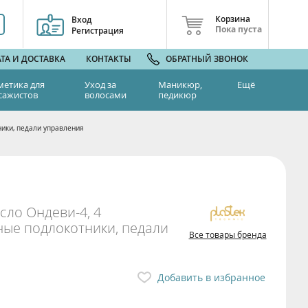
Корзина
Вход
Пока пуста
Регистрация
ТА И ДОСТАВКА
КОНТАКТЫ
ОБРАТНЫЙ ЗВОНОК
метика для
Уход за
Маникюр,
Ещё
сажистов
волосами
педикюр
ники, педали управления
сло Ондеви-4, 4
ные подлокотники, педали
Все товары бренда
Добавить в избранное