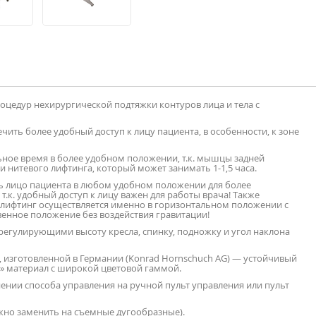
оцедур нехирургической подтяжки контуров лица и тела с
чить более удобный доступ к лицу пациента, в особенности, к зоне
ьное время в более удобном положении, т.к. мышцы задней
 нитевого лифтинга, который может занимать 1-1,5 часа.
ь лицо пациента в любом удобном положении для более
.к. удобный доступ к лицу важен для работы врача! Также
 лифтинг осуществляется именно в горизонтальном положении с
венное положение без воздействия гравитации!
регулирующими высоту кресла, спинку, подножку и угол наклона
 изготовленной в Германии (Konrad Hornschuch AG) — устойчивый
 материал с широкой цветовой гаммой.
ении способа управления на ручной пульт управления или пульт
но заменить на съемные дугообразные).