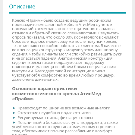
Описание
Кресло «Прайм» было создано ведущим российским
производителем салонной мебели АтисМед с учетом
пожеланий косметологов после тщательного анализа
отзывов и обратной связи со специалистами. Результаты
опроса показали, что около 90% косметологов снимают
боковые подлокотники сразу же после покупки кресел,
т.к. те мешают спокойно работать с клиентом. В качестве
компенсации конструкторы модели увеличили ширину
сидения, чтобы клиенты могли спокойно размещать руки
и не опасаться падения. Анатомическая конструкция
сидения кресла также подразумевает поддержку
поясницы и туловища по обоим бокам специальными
выступами. Благодаря такой конструкции клиент
чувствует себя комфортно во время любых процедур,
даже очень длительных.
Основные характеристики
косметологического кресла АтисМед
«Прайм»
Превосходит по ширине все возможные аналоги
Отсутствие неудобных подлокотников
Регулируемая спинка, фиксация головы
Поясничный и боковые выступы-поддержки, а также
углубления соответствуют анатомическому строению
тела, обеспечивают полное расслабление и комфорт