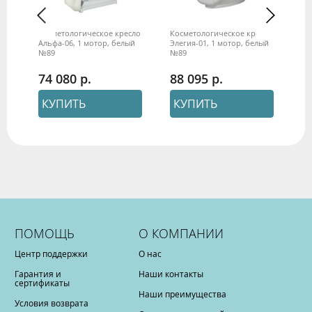
кое
Косметологическое кресло
Косметологическое кресло
Ко
й
Альфа-06, 1 мотор, белый
Элегия-01, 1 мотор, белый
Эл
№89
№89
бе
74 080
88 095
9
КУПИТЬ
КУПИТЬ
ПОМОЩЬ
О КОМПАНИИ
Центр поддержки
О нас
Гарантия и
Наши контакты
сертификаты
Наши преимущества
Условия возврата