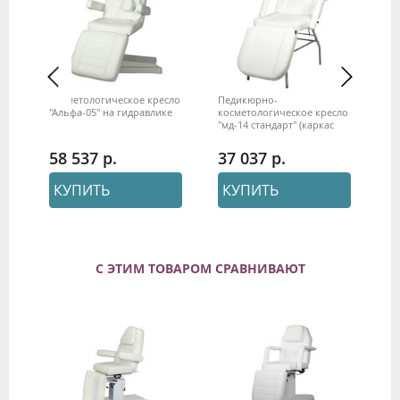
Косметологическое кресло
Педикюрно-
Ко
ло
"Альфа-05" на гидравлике
косметологическое кресло
Мо
"мд-14 стандарт" (каркас
хром)
58 537
37 037
3
КУПИТЬ
КУПИТЬ
С ЭТИМ ТОВАРОМ СРАВНИВАЮТ