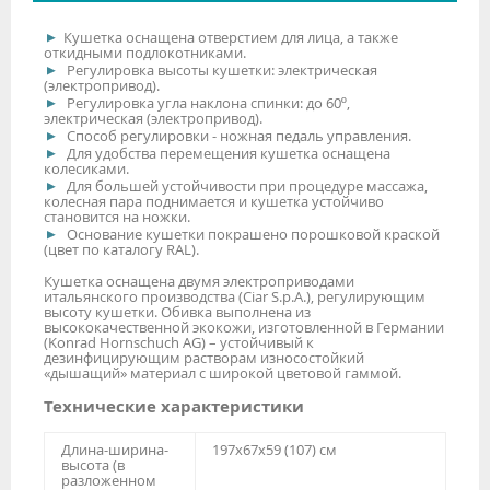
Кушетка оснащена отверстием для лица, а также
откидными подлокотниками.
Регулировка высоты кушетки: электрическая
(электропривод).
Регулировка угла наклона спинки: до 60º,
электрическая (электропривод).
Способ регулировки - ножная педаль управления.
Для удобства перемещения кушетка оснащена
колесиками.
Для большей устойчивости при процедуре массажа,
колесная пара поднимается и кушетка устойчиво
становится на ножки.
Основание кушетки покрашено порошковой краской
(цвет по каталогу RAL).
Кушетка оснащена двумя электроприводами
итальянского производства (Ciar S.p.A.), регулирующим
высоту кушетки. Обивка выполнена из
высококачественной экокожи, изготовленной в Германии
(Konrad Hornschuch AG) – устойчивый к
дезинфицирующим растворам износостойкий
«дышащий» материал с широкой цветовой гаммой.
Технические характеристики
Длина-ширина-
197х67х59 (107) см
высота (в
разложенном