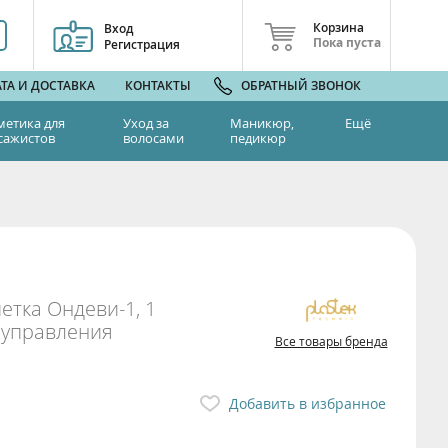
Корзина
Вход
Пока пуста
Регистрация
ТА И ДОСТАВКА
КОНТАКТЫ
ОБРАТНЫЙ ЗВОНОК
метика для
Уход за
Маникюр,
Ещё
сажистов
волосами
педикюр
етка Ондеви-1, 1
 управления
Все товары бренда
Добавить в избранное