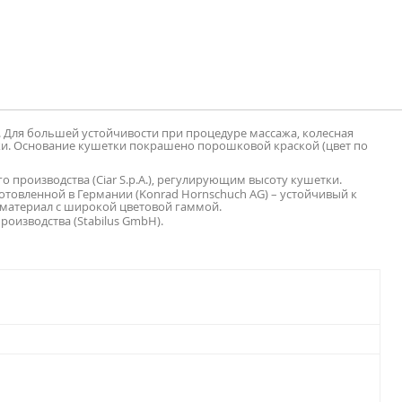
 Для большей устойчивости при процедуре массажа, колесная
ки. Основание кушетки покрашено порошковой краской (цвет по
производства (Ciar S.p.A.), регулирующим высоту кушетки.
товленной в Германии (Konrad Hornschuch AG) – устойчивый к
атериал с широкой цветовой гаммой.
оизводства (Stabilus GmbH).