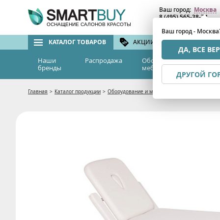
Ваш город:
Москва
8 (495) 565-38-74
8 (800) 775-82-76
(бе
ОСНАЩЕНИЕ САЛОНОВ КРАСОТЫ
Ваш город - Москва
КАТАЛОГ ТОВАРОВ
АКЦИИ И СКИДКИ
БРЕ
ДА, ВСЕ ВЕ
Наши
Распродажа
Оборудование и
Эс
бренды
мебель
м
ДРУГОЙ ГО
Главная
>
Каталог продукции
>
Оборудование и мебель
>
Мебель для салон