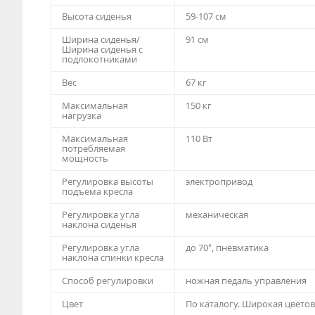
Высота сиденья
59-107 см
Ширина сиденья/
91 см
Ширина сиденья с
подлокотниками
Вес
67 кг
Максимальная
150 кг
нагрузка
Максимальная
110 Вт
потребляемая
мощность
Регулировка высоты
электропривод
подъема кресла
Регулировка угла
механическая
наклона сиденья
Регулировка угла
до 70°, пневматика
наклона спинки кресла
Способ регулировки
ножная педаль управления
Цвет
По каталогу. Широкая цветов