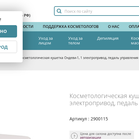
сплатный по РФ)
?
НДЫ
НОВОСТИ
ПОДДЕРЖКА КОСМЕТОЛОГОВ
О НАС
ОПЛА
РНО
тетическая
Уход за
Уход за
Депиляция
Кос
едицина
лицом
телом
мас
РОД
а красоты
>
Косметологическая кушетка Ондеви-1, 1 электропривод, педаль управления
Косметологическая куш
электропривод, педаль
Артикул : 2900115
Цена для салона доступна после
авторизации