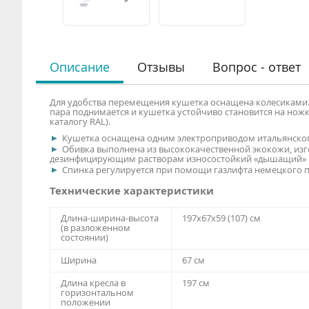
Описание
Отзывы
Вопрос - ответ
Для удобства перемещения кушетка оснащена колесиками.
пара поднимается и кушетка устойчиво становится на нож
каталогу RAL).
Кушетка оснащена одним электроприводом итальянского 
Обивка выполнена из высококачественной экокожи, изго
дезинфицирующим растворам износостойкий «дышащий» м
Спинка регулируется при помощи газлифта немецкого пр
Технические характеристики
Длина-ширина-высота
197х67х59 (107) см
(в разложенном
состоянии)
Ширина
67 см
Длина кресла в
197 см
горизонтальном
положении