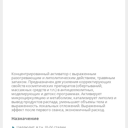
Концентрированный активатор с выраженным
разогревающим и липолитическим действием, травяным
запахом. Предназначен для усиления корректирующих
свойств косметических препаратов (обертываний,
массажных средств и т.п.) в антицеллюлитных,
моделирующих и детокс-программах. Активирует
микроциркуляцию и метаболизм, катализирует липолиз и
вывод продуктов распада, уменьшает объемы тела и
выраженность локальных отложений. Выраженный
эффект после первого сеанса, экономичный расход.
Назначение
Целлюлит, в т.ч. III-IV стадии