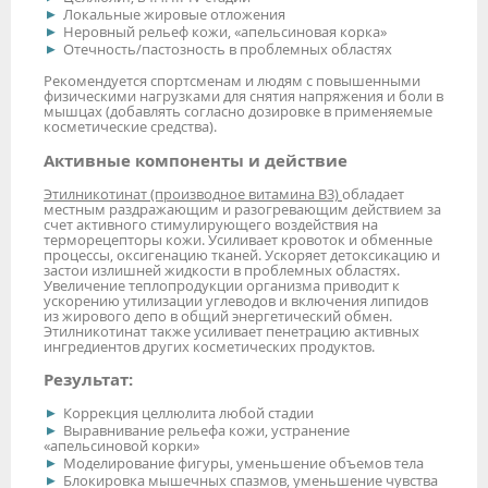
Локальные жировые отложения
Неровный рельеф кожи, «апельсиновая корка»
Отечность/пастозность в проблемных областях
Рекомендуется спортсменам и людям с повышенными
физическими нагрузками для снятия напряжения и боли в
мышцах (добавлять согласно дозировке в применяемые
косметические средства).
Активные компоненты и действие
Этилникотинат (производное витамина В3)
обладает
местным раздражающим и разогревающим действием за
счет активного стимулирующего воздействия на
терморецепторы кожи. Усиливает кровоток и обменные
процессы, оксигенацию тканей. Ускоряет детоксикацию и
застои излишней жидкости в проблемных областях.
Увеличение теплопродукции организма приводит к
ускорению утилизации углеводов и включения липидов
из жирового депо в общий энергетический обмен.
Этилникотинат также усиливает пенетрацию активных
ингредиентов других косметических продуктов.
Результат:
Коррекция целлюлита любой стадии
Выравнивание рельефа кожи, устранение
«апельсиновой корки»
Моделирование фигуры, уменьшение объемов тела
Блокировка мышечных спазмов, уменьшение чувства