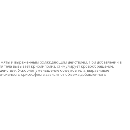
м мяты и выраженным охлаждающим действием. При добавлении в
ля тела вызывает криолиполиз, стимулирует кровообращение,
оздействия. Ускоряет уменьшение объемов тела, выравнивает
тенсивность криоэффекта зависит от объема добавленного