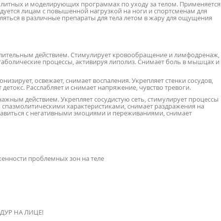
юлитных и моделирующих программах по уходу за телом. Применяется
ндуется лицам с повышенной нагрузкой на ноги и спортсменам для
вляться в различные препараты для тела летом в жару для ощущения
лительным действием. Стимулирует кровообращение и лимфодренаж,
етаболические процессы, активируя липолиз. Снимает боль в мышцах и
онизирует, освежает, снимает воспаления. Укрепляет стенки сосудов,
етокс. Расслабляет и снимает напряжение, чувство тревоги.
нажным действием. Укрепляет сосудистую сеть, стимулирует процессы
 спазмолитическими характеристиками, снимает раздражения на
правиться с негативными эмоциями и переживаниями, снимает
нности проблемных зон на теле
ДУР НА ЛИЦЕ!