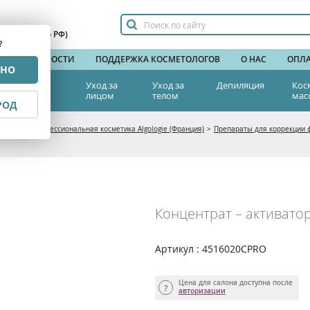
сплатный по РФ)
?
НДЫ
НОВОСТИ
ПОДДЕРЖКА КОСМЕТОЛОГОВ
О НАС
ОПЛА
РНО
тетическая
Уход за
Уход за
Депиляция
Кос
едицина
лицом
телом
мас
РОД
расоты
>
Профессиональная косметика Algologie (Франция)
>
Препараты для коррекции ф
Концентрат – активато
Артикул : 4516020CPRO
Цена для салона доступна после
авторизации