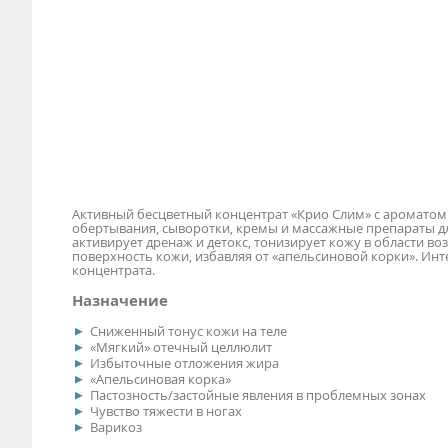
Активный бесцветный концентрат «Крио Слим» с аромато
обертывания, сыворотки, кремы и массажные препараты д
активирует дренаж и детокс, тонизирует кожу в области в
поверхность кожи, избавляя от «апельсиновой корки». Ин
концентрата.
Назначение
Сниженный тонус кожи на теле
«Мягкий» отечный целлюлит
Избыточные отложения жира
«Апельсиновая корка»
Пастозность/застойные явления в проблемных зонах
Чувство тяжести в ногах
Варикоз