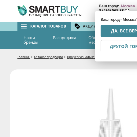
Ваш город:
Москва
8 (495) 565-38-74
8 (800) 775-82-76
(бе
ОСНАЩЕНИЕ САЛОНОВ КРАСОТЫ
Ваш город - Москва
КАТАЛОГ ТОВАРОВ
АКЦИИ И СКИДКИ
БРЕ
ДА, ВСЕ ВЕ
Наши
Распродажа
Оборудование и
Эс
бренды
мебель
м
ДРУГОЙ ГО
Главная
>
Каталог продукции
>
Профессиональная косметика для Салонов К