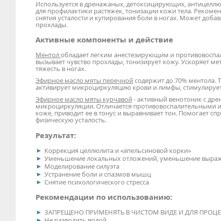
Используется в дренажаных, детоксицирующих, антицелл
для профилактики растяжек, тонизации кожи тела. Рекоме
снятия усталости и купирования боли в ногах. Может доба
прохлады.
Активные компоненты и действие
Ментол
обладает легким анестезирующим и противовоспа
вызывает чувство прохлады, тонизирует кожу. Ускоряет м
тяжесть в ногах.
Эфирное масло мяты перечной
содержит до 70% ментола. Т
активирует микроциркуляцию крови и лимфы, стимулирует д
Эфирное масло мяты курчавой
- активный венотоник с дре
микроциркуляции. Отличается противовоспалительными и
коже, приводит ее в тонус и выравнивает тон. Помогает с
физическую усталость.
Результат:
Коррекция целлюлита и «апельсиновой корки»
Уменьшение локальных отложений, уменьшение выраже
Моделирование силуэта
Устранение боли и спазмов мышц
Снятие психологического стресса
Рекомендации по использованию:
ЗАПРЕЩЕНО ПРИМЕНЯТЬ В ЧИСТОМ ВИДЕ И ДЛЯ ПРОЦЕ
Не разводить водой