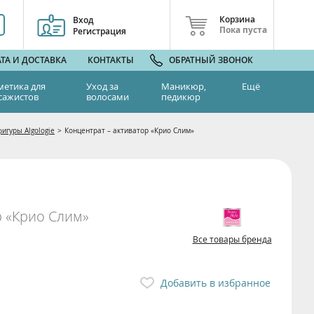
Корзина
Вход
Пока пуста
Регистрация
ТА И ДОСТАВКА
КОНТАКТЫ
ОБРАТНЫЙ ЗВОНОК
метика для
Уход за
Маникюр,
Ещё
сажистов
волосами
педикюр
игуры Algologie
>
Концентрат – активатор «Крио Слим»
р «Крио Слим»
Все товары бренда
Добавить в избранное