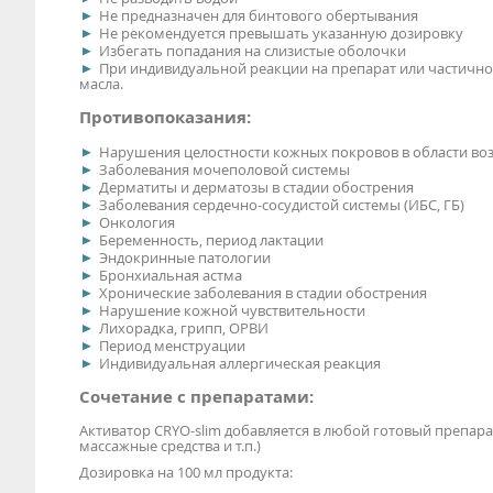
Не предназначен для бинтового обертывания
Не рекомендуется превышать указанную дозировку
Избегать попадания на слизистые оболочки
При индивидуальной реакции на препарат или частичн
масла.
Противопоказания:
Нарушения целостности кожных покровов в области во
Заболевания мочеполовой системы
Дерматиты и дерматозы в стадии обострения
Заболевания сердечно-сосудистой системы (ИБС, ГБ)
Онкология
Беременность, период лактации
Эндокринные патологии
Бронхиальная астма
Хронические заболевания в стадии обострения
Нарушение кожной чувствительности
Лихорадка, грипп, ОРВИ
Период менструации
Индивидуальная аллергическая реакция
Сочетание с препаратами:
Активатор CRYO-slim добавляется в любой готовый препара
массажные средства и т.п.)
Дозировка на 100 мл продукта: