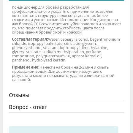
Кондиционер для бровей разработан для
профессионального ухода. Его применение позволяет
восстановить структуру волосков, сделать их более
гладкими и ухоженными. Использование Кондиционера
для бровей СС Brow питает чешуйки волосков и закрывает
их, что помогает продлить стойкость цвета после
окрашивания бровей хной и краской
Состав/материал:
Water, cetearyl alcohol, begentrimonium
chloride, isopropyl palmitate, citric acid, glycerin,
phenoxyethanol, stearamidopropopyl dimethylamine,
glyceryl stearate, sodium methylparaben, perfume
composition, polyquaternium-10, apricot kernel oil,
panthenol, hydrolyzed keratin.
Применение:
Нанести на брови на 2-3 мин и смыть
прохладной водой. Для достижения наилучшего
результата можно не смывать, удалив излишки ватной
палочкой.
Отзывы
Вопрос - ответ