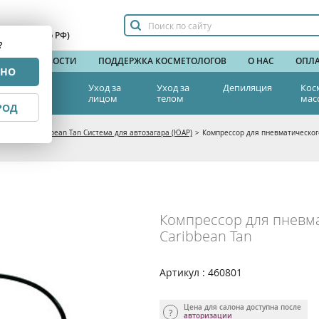
сплатный по РФ)
?
НДЫ
НОВОСТИ
ПОДДЕРЖКА КОСМЕТОЛОГОВ
О НАС
ОПЛА
РНО
тетическая
Уход за
Уход за
Депиляция
Кос
едицина
лицом
телом
мас
РОД
загара
>
Caribbean Tan Система для автозагара (ЮАР)
>
Компрессор для пневматическог
Компрессор для пневм
Caribbean Tan
Артикул : 460801
Цена для салона доступна после
авторизации