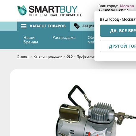
Ваш город:
Москва
8 (495) 565-38-74
8 (800) 775-82-76
(бе
ОСНАЩЕНИЕ САЛОНОВ КРАСОТЫ
Ваш город - Москва
КАТАЛОГ ТОВАРОВ
АКЦИИ И СКИДКИ
БРЕ
ДА, ВСЕ ВЕ
Наши
Распродажа
Оборудование и
Эс
бренды
мебель
м
ДРУГОЙ ГО
Главная
>
Каталог продукции
>
OLD
>
Профессиональные средства для авто