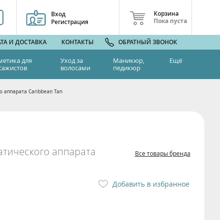
Корзина
Вход
Пока пуста
Регистрация
ТА И ДОСТАВКА
КОНТАКТЫ
ОБРАТНЫЙ ЗВОНОК
метика для
Уход за
Маникюр,
Ещё
сажистов
волосами
педикюр
о аппарата Caribbean Tan
атического аппарата
Все товары бренда
Добавить в избранное