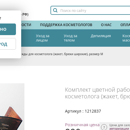
сплатный по РФ)
?
НДЫ
НОВОСТИ
ПОДДЕРЖКА КОСМЕТОЛОГОВ
О НАС
ОПЛА
РНО
тетическая
Уход за
Уход за
Депиляция
Кос
едицина
лицом
телом
мас
РОД
й рабочей одежды для косметолога (жакет, брюки широкие), размер M
Комплект цветной раб
косметолога (жакет, бр
Артикул : 1212837
Розничная цена
Цена для сал
авторизации