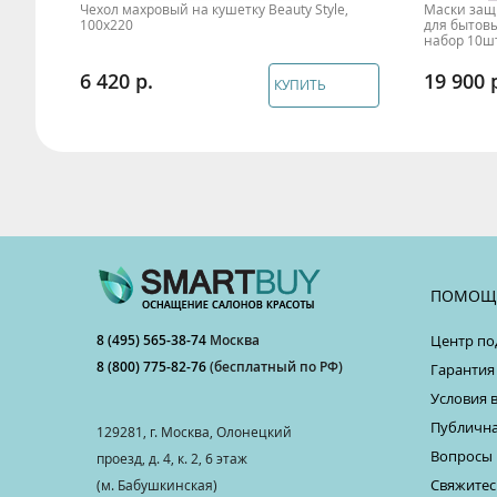
Чехол махровый на кушетку Beauty Style,
Маски защ
100х220
для бытовы
набор 10шт
6 420
19 900
КУПИТЬ
ПОМОЩ
8 (495) 565-38-74
Москва
Центр по
8 (800) 775-82-76
(бесплатный по РФ)
Гарантия
Условия 
Публична
129281, г. Москва, Олонецкий
Вопросы 
проезд, д. 4, к. 2, 6 этаж
Свяжитес
(м. Бабушкинская)