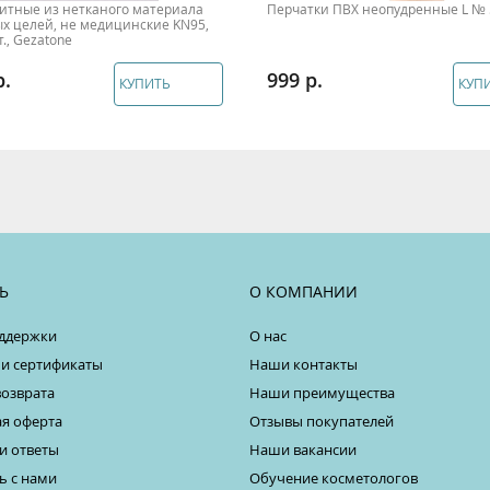
итные из нетканого материала
Перчатки ПВХ неопудренные L № 
х целей, не медицинские KN95,
., Gezatone
999
КУПИТЬ
КУП
Ь
О КОМПАНИИ
ддержки
О нас
 и сертификаты
Наши контакты
возврата
Наши преимущества
я оферта
Отзывы покупателей
и ответы
Наши вакансии
ь с нами
Обучение косметологов