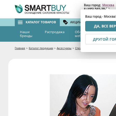
Ваш город:
Москва
8 (495) 565-38-74
8 (800) 775-82-76
(бе
ОСНАЩЕНИЕ САЛОНОВ КРАСОТЫ
Ваш город - Москва
КАТАЛОГ ТОВАРОВ
АКЦИИ И СКИДКИ
БРЕ
ДА, ВСЕ ВЕ
Наши
Распродажа
Оборудование и
Эс
бренды
мебель
м
ДРУГОЙ ГО
Главная
>
Каталог продукции
>
Аксессуары
>
Спецодежда
>
Комплект цветно