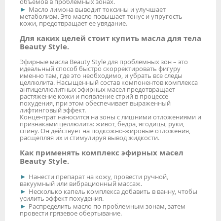
объемов в проблемных зонах.
Масло лимона выводит токсины и улучшает
метаболизм. Это масло повышает тонус и упругость
кожи, предотвращает ее увядание.
Для каких целей стоит купить масла для тела
Beauty Style.
Эфирные масла Beauty Style для проблемных зон – это
идеальный способ быстро скорректировать фигуру
именно там, где это необходимо, и убрать все следы
целлюлита. Насыщенный состав компонентов комплекса
антицеллюлитных эфирных масел предотвращает
растяжение кожи и появление стрий в процессе
похудения, при этом обеспечивает выраженный
лифтинговый эффект.
Концентрат наносится на зоны с лишними отложениями и
признаками целлюлита: живот, бедра, ягодицы, руки,
спину. Он действует на подкожно-жировые отложения,
расщепляя их и стимулируя вывод жидкости.
Как применять комплекс эфирных масел
Beauty Style.
Нанести препарат на кожу, провести ручной,
вакуумный или вибрационный массаж.
Несколько капель комплекса добавить в ванну, чтобы
усилить эффект похудения.
Распределить масло по проблемным зонам, затем
провести грязевое обертывание.