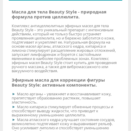
Масла для тела Beauty Style - природная
формула против целлюлита.
Комплекс антицеллюлитных эфирных масел для тела
Beauty Style – это уникальный препарат с интенсивным
действием, который не только быстро устраняет
проявления целлюлита, но и бережно заботится о коже,
подтягивает и укрепляет ее. Натуральная формула на
основе масел арганы, атласского кедра, кипариса и
лимона стимулирует расщепление жировых отложений,
запускает лимфодренаж и борется с застойными
явлениями в наиболее проблемных зонах. Комплекс
эфирных масел Beauty Style стоит купить для проведения
ручного массажа, а также для вибромассажного или
вакуумного воздействия.
Эфирные масла для коррекции фигуры
Beauty Style: активные компоненты.
Масло арганы – увлажняет и восстанавливает кожу,
препятствует образованию растяжек, повышает
эластичность.
Масло кипариса стимулирует обменные процессы и
способствует выводу жидкости, что приводит к
выраженному уменьшению целлюлита.
Масла атласского кедра улучшает состояние сосудов,
великолепно подтягивает кожу и выравнивает рельеф.
Оно усиливает липолиз и способствует уменьшению