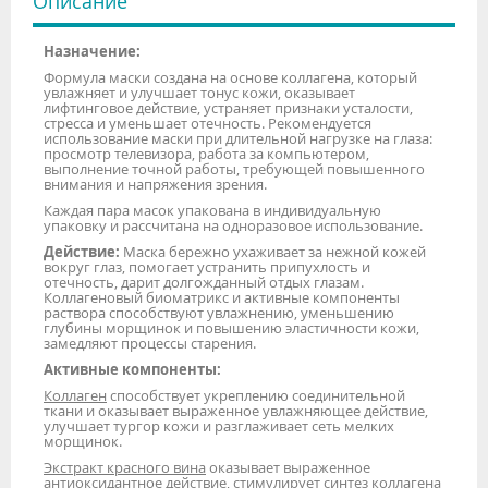
Описание
Назначение:
Формула маски создана на основе коллагена, который
увлажняет и улучшает тонус кожи, оказывает
лифтинговое действие, устраняет признаки усталости,
стресса и уменьшает отечность. Рекомендуется
использование маски при длительной нагрузке на глаза:
просмотр телевизора, работа за компьютером,
выполнение точной работы, требующей повышенного
внимания и напряжения зрения.
Каждая пара масок упакована в индивидуальную
упаковку и рассчитана на одноразовое использование.
Действие:
Маска бережно ухаживает за нежной кожей
вокруг глаз, помогает устранить припухлость и
отечность, дарит долгожданный отдых глазам.
Коллагеновый биоматрикс и активные компоненты
раствора способствуют увлажнению, уменьшению
глубины морщинок и повышению эластичности кожи,
замедляют процессы старения.
Активные компоненты:
Коллаген
способствует укреплению соединительной
ткани и оказывает выраженное увлажняющее действие,
улучшает тургор кожи и разглаживает сеть мелких
морщинок.
Экстракт красного вина
оказывает выраженное
антиоксидантное действие, стимулирует синтез коллагена