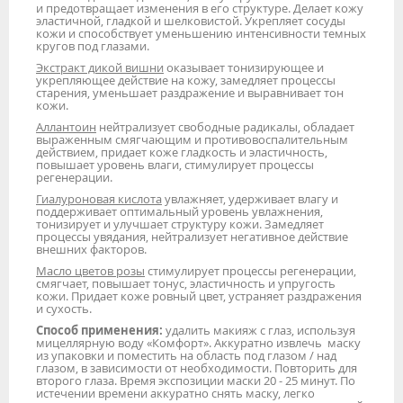
и предотвращает изменения в его структуре. Делает кожу
эластичной, гладкой и шелковистой. Укрепляет сосуды
кожи и способствует уменьшению интенсивности темных
кругов под глазами.
Экстракт дикой вишни
оказывает тонизирующее и
укрепляющее действие на кожу, замедляет процессы
старения, уменьшает раздражение и выравнивает тон
кожи.
Аллантоин
нейтрализует свободные радикалы, обладает
выраженным смягчающим и противовоспалительным
действием, придает коже гладкость и эластичность,
повышает уровень влаги, стимулирует процессы
регенерации.
Гиалуроновая кислота
увлажняет, удерживает влагу и
поддерживает оптимальный уровень увлажнения,
тонизирует и улучшает структуру кожи. Замедляет
процессы увядания, нейтрализует негативное действие
внешних факторов.
Масло цветов розы
стимулирует процессы регенерации,
смягчает, повышает тонус, эластичность и упругость
кожи. Придает коже ровный цвет, устраняет раздражения
и сухость.
Способ применения:
удалить макияж с глаз, используя
мицеллярную воду «Комфорт». Аккуратно извлечь маску
из упаковки и поместить на область под глазом / над
глазом, в зависимости от необходимости. Повторить для
второго глаза. Время экспозиции маски 20 - 25 минут. По
истечении времени аккуратно снять маску, легко