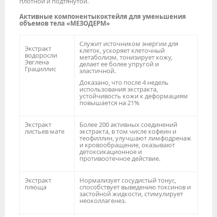
плотной и подтянутой.
Активные компоненты
коктейля для уменьшения
объемов тела «МЕЗОДЕРМ»
Служит источником энергии для
Экстракт
клеток, ускоряет клеточный
водоросли
метаболизм, тонизирует кожу,
Эвглена
делает ее более упругой и
Грациллис
эластичной.
Доказано, что после 4 недель
использования экстракта,
устойчивость кожи к деформациям
повышается на 21%
Экстракт
Более 200 активных соединений
листьев мате
экстракта, в том числе кофеин и
теофиллин, улучшают лимфодренаж
и кровообращение, оказывают
детоксикационное и
противоотечное действие.
Экстракт
Нормализует сосудистый тонус,
плюща
способствует выведению токсинов и
застойной жидкости, стимулирует
неоколлагенез.