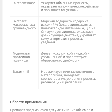
Экстракт кофе
Ускоряет обменные процессы,
оказывает липолитическое действие
и повышает тонус кожи.
Экстракт
Морская водоросль содержит
макроцистиса
высокий % йода, аминокислоты,
грушевидного
полисахариды, витамины А, В, С и Е.
Стимулирует липолиз, оказывает
дренирующее действие, укрепляет
кожу и тормозит процессы
увядания.
Гидролизат
Делает кожу мягкой, гладкой и
протеинов
увлажненной и препятствует
пшеницы
образованию дряблости.
Витамин Е
Нормализует течение клеточного
метаболизма, замедляет
хроностарение, ускоряет процессы
регенерации и репарации.
Области применения
Препарат предназначен для уменьшения объемов и