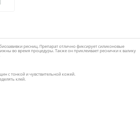
 биозавивки ресниц. Препарат отлично фиксирует силиконовые
вижны во время процедуры. Также он приклеивает реснички к валику
.
ин с тонкой и чувствительной кожей.
делять клей.