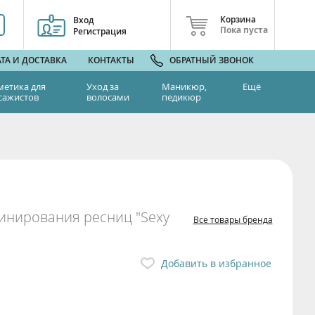
Корзина
Вход
Пока пуста
Регистрация
ТА И ДОСТАВКА
КОНТАКТЫ
ОБРАТНЫЙ ЗВОНОК
метика для
Уход за
Маникюр,
Ещё
сажистов
волосами
педикюр
минирования ресниц "Sexy
Все товары бренда
Добавить в избранное