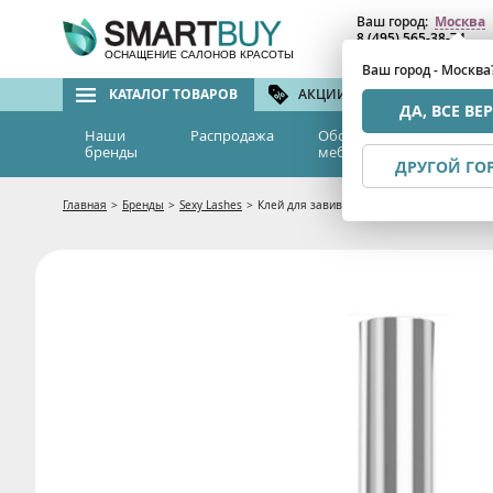
Ваш город:
Москва
8 (495) 565-38-74
8 (800) 775-82-76
(бе
ОСНАЩЕНИЕ САЛОНОВ КРАСОТЫ
Ваш город - Москва
КАТАЛОГ ТОВАРОВ
АКЦИИ И СКИДКИ
БРЕ
ДА, ВСЕ ВЕ
Наши
Распродажа
Оборудование и
Эс
бренды
мебель
м
ДРУГОЙ ГО
Главная
>
Бренды
>
Sexy Lashes
>
Клей для завивки и ламинирования ресниц 