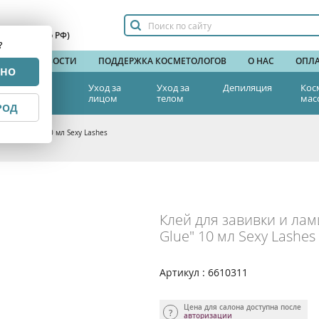
сплатный по РФ)
?
НДЫ
НОВОСТИ
ПОДДЕРЖКА КОСМЕТОЛОГОВ
О НАС
ОПЛА
РНО
тетическая
Уход за
Уход за
Депиляция
Кос
едицина
лицом
телом
мас
РОД
"Sexy Glue" 10 мл Sexy Lashes
Клей для завивки и ла
Glue" 10 мл Sexy Lashes
Артикул : 6610311
Цена для салона доступна после
авторизации