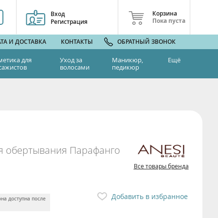
Корзина
Вход
Пока пуста
Регистрация
ТА И ДОСТАВКА
КОНТАКТЫ
ОБРАТНЫЙ ЗВОНОК
метика для
Уход за
Маникюр,
Ещё
сажистов
волосами
педикюр
ия обертывания Парафанго
Все товары бренда
Добавить в избранное
она доступна после