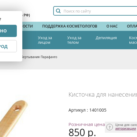
сплатный по РФ)
?
НДЫ
НОВОСТИ
ПОДДЕРЖКА КОСМЕТОЛОГОВ
О НАС
ОПЛА
РНО
тетическая
Уход за
Уход за
Депиляция
Кос
едицина
лицом
телом
мас
РОД
ля нанесения обертывания Парафанго
Кисточка для нанесен
Артикул : 1401005
Розничная цена
Цена для сал
850 р.
авторизации