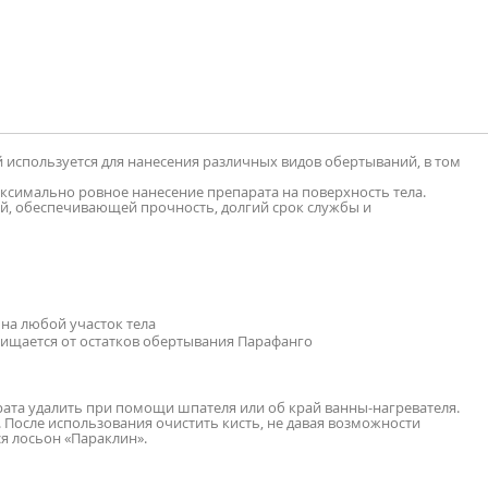
 используется для нанесения различных видов обертываний, в том
ксимально ровное нанесение препарата на поверхность тела.
й, обеспечивающей прочность, долгий срок службы и
на любой участок тела
чищается от остатков обертывания Парафанго
ата удалить при помощи шпателя или об край ванны-нагревателя.
 После использования очистить кисть, не давая возможности
я лосьон «Параклин».