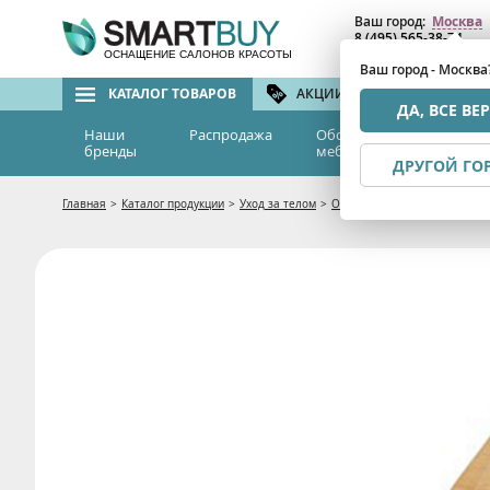
Ваш город:
Москва
8 (495) 565-38-74
8 (800) 775-82-76
(бе
ОСНАЩЕНИЕ САЛОНОВ КРАСОТЫ
Ваш город - Москва
КАТАЛОГ ТОВАРОВ
АКЦИИ И СКИДКИ
БРЕ
ДА, ВСЕ ВЕ
Наши
Распродажа
Оборудование и
Эс
бренды
мебель
м
ДРУГОЙ ГО
Главная
>
Каталог продукции
>
Уход за телом
>
Обертывания
>
Кисточка д