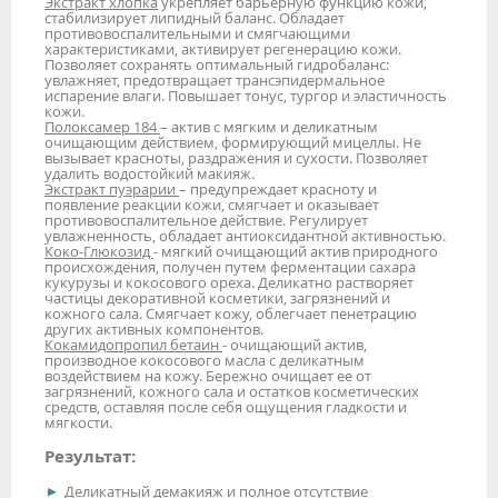
Экстракт хлопка
укрепляет барьерную функцию кожи,
стабилизирует липидный баланс. Обладает
противовоспалительными и смягчающими
характеристиками, активирует регенерацию кожи.
Позволяет сохранять оптимальный гидробаланс:
увлажняет, предотвращает трансэпидермальное
испарение влаги. Повышает тонус, тургор и эластичность
кожи.
Полоксамер 184
– актив с мягким и деликатным
очищающим действием, формирующий мицеллы. Не
вызывает красноты, раздражения и сухости. Позволяет
удалить водостойкий макияж.
Экстракт пуэрарии
– предупреждает красноту и
появление реакции кожи, смягчает и оказывает
противовоспалительное действие. Регулирует
увлажненность, обладает антиоксидантной активностью.
Коко-Глюкозид
- мягкий очищающий актив природного
происхождения, получен путем ферментации сахара
кукурузы и кокосового ореха. Деликатно растворяет
частицы декоративной косметики, загрязнений и
кожного сала. Смягчает кожу, облегчает пенетрацию
других активных компонентов.
Кокамидопропил бетаин
- очищающий актив,
производное кокосового масла с деликатным
воздействием на кожу. Бережно очищает ее от
загрязнений, кожного сала и остатков косметических
средств, оставляя после себя ощущения гладкости и
мягкости.
Результат:
Деликатный демакияж и полное отсутствие