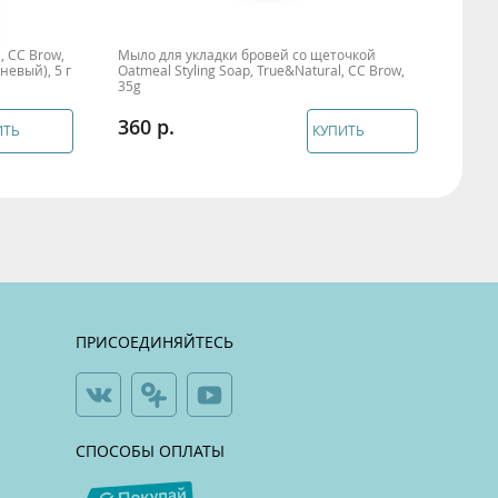
, CC Brow,
Мыло для укладки бровей со щеточкой
невый), 5 г
Oatmeal Styling Soap, True&Natural, CC Brow,
35g
360
ИТЬ
КУПИТЬ
ПРИСОЕДИНЯЙТЕСЬ
СПОСОБЫ ОПЛАТЫ