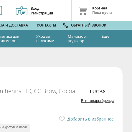
Корзина
Вход
Пока пуста
Регистрация
ТА И ДОСТАВКА
КОНТАКТЫ
ОБРАТНЫЙ ЗВОНОК
метика для
Уход за
Маникюр,
Ещё
сажистов
волосами
педикюр
m henna HD, CC Brow, Cocoa
Все товары бренда
Добавить в избранное
она доступна после