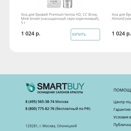
Хна для бровей Premium henna HD, CC Brow,
Хна для бр
Mink brown (насыщенный серо-коричневый),
Almond (мин
5 г
1 024
1 024
КУПИТЬ
ПОМОЩ
8 (495) 565-38-74
Москва
Центр по
8 (800) 775-82-76
(бесплатный по РФ)
Гарантия
Условия 
Публична
129281, г. Москва, Олонецкий