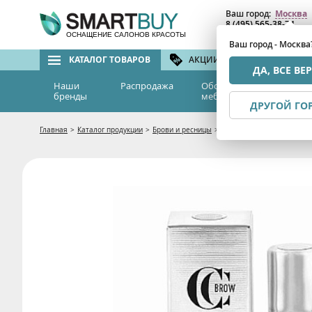
Ваш город:
Москва
8 (495) 565-38-74
8 (800) 775-82-76
(бе
ОСНАЩЕНИЕ САЛОНОВ КРАСОТЫ
Ваш город - Москва
КАТАЛОГ ТОВАРОВ
АКЦИИ И СКИДКИ
БРЕ
ДА, ВСЕ ВЕ
Наши
Распродажа
Оборудование и
Эс
бренды
мебель
м
ДРУГОЙ ГО
Главная
>
Каталог продукции
>
Брови и ресницы
>
Хна для бровей Premium he