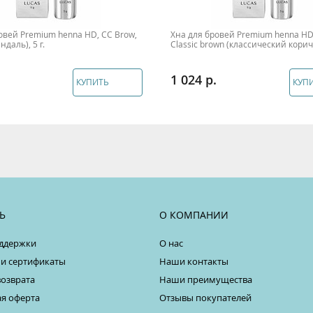
овей Premium henna HD, CC Brow,
Хна для бровей Premium henna HD
даль), 5 г.
Classic brown (классический корич
1 024
КУПИТЬ
КУП
Ь
О КОМПАНИИ
ддержки
О нас
 и сертификаты
Наши контакты
возврата
Наши преимущества
я оферта
Отзывы покупателей