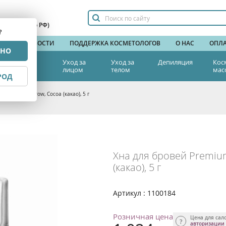
сплатный по РФ)
?
НДЫ
НОВОСТИ
ПОДДЕРЖКА КОСМЕТОЛОГОВ
О НАС
ОПЛА
РНО
тетическая
Уход за
Уход за
Депиляция
Кос
едицина
лицом
телом
мас
РОД
nna HD, CC Brow, Cocoa (какао), 5 г
Хна для бровей Premiu
(какао), 5 г
Артикул : 1100184
Розничная цена
Цена для сал
авторизации