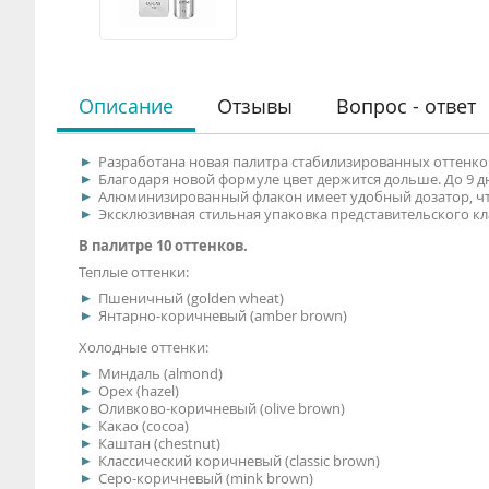
Описание
Отзывы
Вопрос - ответ
Разработана новая палитра стабилизированных оттенков
Благодаря новой формуле цвет держится дольше. До 9 дне
Алюминизированный флакон имеет удобный дозатор, что
Эксклюзивная стильная упаковка представительского кл
В палитре 10 оттенков.
Теплые оттенки:
Пшеничный (golden wheat)
Янтарно-коричневый (amber brown)
Холодные оттенки:
Миндаль (almond)
Орех (hazel)
Оливково-коричневый (olive brown)
Какао (cocoa)
Каштан (chestnut)
Классический коричневый (classic brown)
Серо-коричневый (mink brown)