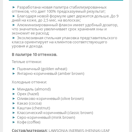
Разработана новая палитра стабилизированных
оттенков, что дает 100% предсказуемый результат;
Благодаря новой формуле цвет держится дольше. До 9
дней на коже, до 2,5 мес. на волосках;
Алюминизированный флакон имеет удобный дозатор,
что значительно увеличивает срок хранения хны и
экономит ее расход;
Эксклюзивная стильная упаковка представительского
класса ориентирует на клиентов соответствующего
уровня и дохода.
В палитре 10 оттенков.
Теплые оттенки:
Пшеничный (golden wheat)
Янтарно-коричневый (amber brown)
Холодные оттенки:
Миндаль (almond)
Орех (hazel)
Оливково-коричневый (olive brown)
Какао (cocoa)
Каштан (chestnut)
Классический коричневый (classic brown)
Серо-коричневый (mink brown)
Кофе (coffee)
Состав/материал:
LAWSONIA INERMIS (HENNA) LEAF