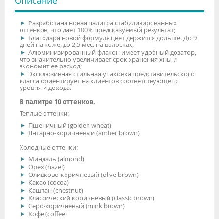
Описание
Разработана новая палитра стабилизированных
оттенков, что дает 100% предсказуемый результат;
Благодаря новой формуле цвет держится дольше. До 9
дней на коже, до 2,5 мес. на волосках;
Алюминизированный флакон имеет удобный дозатор,
что значительно увеличивает срок хранения хны и
экономит ее расход;
Эксклюзивная стильная упаковка представительского
класса ориентирует на клиентов соответствующего
уровня и дохода.
В палитре 10 оттенков.
Теплые оттенки:
Пшеничный (golden wheat)
Янтарно-коричневый (amber brown)
Холодные оттенки:
Миндаль (almond)
Орех (hazel)
Оливково-коричневый (olive brown)
Какао (cocoa)
Каштан (chestnut)
Классический коричневый (classic brown)
Серо-коричневый (mink brown)
Кофе (coffee)