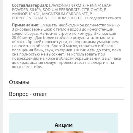
Состав/материал:
LAWSONIA INERMIS (HENNA) LEAF
POWDER, SILICA, SODIUM PERBORATE, CITRIC ACID, P-
AMINOPHENOL, MAGNESIUM CARBONATE, P-
PHENYLENEDIAMINE, SODIUM SULFITE. Не содержит спирта
Применение:
Смешать необходимое количество хны (2-
3 рисовых зернышка) с теплой водой до консистенции
соевого соуса. Наносить строго по контуру. Экспозиция
20-60 минут. Для более стойкого результата: не мочить
область бровей первые сутки, перед каждым умыванием
наносить на область бровей масло, стараться избегать
посещения бань, саун, соляриев. Не снимать до того, пока
хна полностью не высохнет. Не использовать при
повреждениях на коже в области окрашивания. За 24 часа
до окрашивания следует провести тест на аллергию на
локтевом сгибе.
Отзывы
Вопрос - ответ
Акции