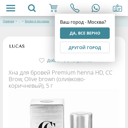
Ваш город - Москва?
Главная
>
...
>
Брови и ресницы
ДА, ВСЕ ВЕРНО
ДРУГОЙ ГОРОД
Добавить в избранное
Хна для бровей Premium henna HD, CC
Brow, Olive brown (оливково-
коричневый), 5 г