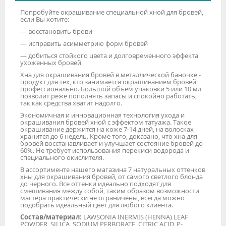
Попробуйте окрашивание специальной хной для бровей,
если Вы хотите:
— восстановить брови
— исправить асимметрию форм бровей
— добиться стойкого цвета и долговременного эффекта
ухоженных бровей
Хна для окрашивания бровей в металлической баночке -
продукт для тех, кто занимается окрашиванием бровей
профессионально. Большой объем упаковки 5 или 10 мл
позволит реже пополнять запасы и спокойно работать,
так как средства хватит надолго.
Экономичная и инновационная технология ухода и
окрашивания бровей хной с эффектом татуажа. Такое
окрашивание держится на коже 7-14 дней, на волосках
хранится до 6 недель. Кроме того, доказано, что хна для
бровей восстанавливает и улучшает состояние бровей до
60%. Не требует использования перекиси водорода и
специального окислителя.
В ассортименте нашего магазина 7 натуральных оттенков
хны для окрашивания бровей, от самого светлого блонда
до черного. Все оттенки идеально подходят для
смешивания между собой, таким образом возможности
мастера практически не ограничены, всегда можно
подобрать идеальный цвет для любого клиента.
Состав/материал:
LAWSONIA INERMIS (HENNA) LEAF
POWDER, SILICA, SODIUM PERBORATE, CITRIC ACID, P-