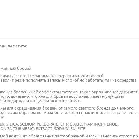
ли Вы хотите:
хоженных бровей
одукт для тех, кто занимается окрашиванием бровей
волит реже пополнять запасы и спокойно работать, так как средства
вания бровей хной с эффектом татуажа. Такое окрашивание держится
 того, доказано, что хна для бровей восстанавливает и улучшает
иси водорода и специального окислителя.
ны для окрашивания бровей, от самого светлого блонда до черного.
ой, таким образом возможности мастера практически не ограничены,
та.
, SILICA, SODIUM PERBORATE, CITRIC ACID, P-AMINOPHENOL,
NGA (TURMERIC) EXTRACT, SODIUM SULFITE.
лой водой, до образования пастообразной массы. Наносить строго по