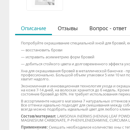
Описание
Отзывы
Вопрос - ответ
Попробуйте окрашивание специальной хной для бровей, ес
— восстановить брови
— исправить асимметрию форм бровей
— добиться стойкого цвета и долговременного эффекта у
Хна для окрашивания бровей в металлической баночке - пр
профессионально. Большой объем упаковки 5 или 10 мл поз
хватит надолго.
Экономичная и инновационная технология ухода и окраши
на коже 7-14 дней, на волосках хранится до 6 недель. Кроме
состояние бровей до 60%. Не требует использования перек
В ассортименте нашего магазина 7 натуральных оттенков х
Все оттенки идеально подходят для смешивания между соб
всегда можно подобрать идеальный цвет для любого клиен
Состав/материал:
LAWSONIA INERMIS (HENNA) LEAF POWDER
MAGNESIUM CARBONATE, P-PHENYLENEDIAMINE, CURCUMA LO
Применение:
Смешать необходимое количество хны с теп