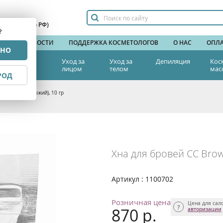
сплатный по РФ)
?
НДЫ
НОВОСТИ
ПОДДЕРЖКА КОСМЕТОЛОГОВ
О НАС
ОПЛА
РНО
тетическая
Уход за
Уход за
Депиляция
Кос
едицина
лицом
телом
мас
РОД
oxy) в саше (рыжий), 10 гр
Хна для бровей CC Brow 
Артикул : 1100702
Розничная цена
Цена для сал
870 р.
авторизации