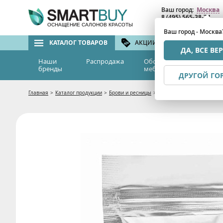
Ваш город:
Москва
8 (495) 565-38-74
8 (800) 775-82-76
(бе
ОСНАЩЕНИЕ САЛОНОВ КРАСОТЫ
Ваш город - Москва
КАТАЛОГ ТОВАРОВ
АКЦИИ И СКИДКИ
БРЕ
ДА, ВСЕ ВЕ
Наши
Распродажа
Оборудование и
Эс
бренды
мебель
м
ДРУГОЙ ГО
Главная
>
Каталог продукции
>
Брови и ресницы
>
Хна для бровей CC Brow (f