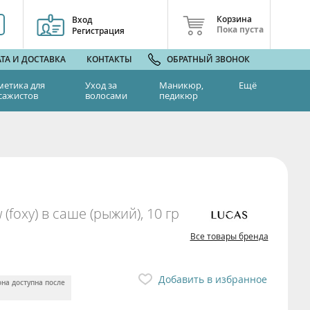
Корзина
Вход
Пока пуста
Регистрация
ТА И ДОСТАВКА
КОНТАКТЫ
ОБРАТНЫЙ ЗВОНОК
метика для
Уход за
Маникюр,
Ещё
сажистов
волосами
педикюр
(foxy) в саше (рыжий), 10 гр
Все товары бренда
Добавить в избранное
она доступна после