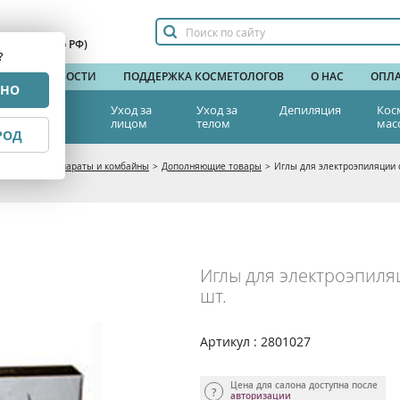
сплатный по РФ)
?
НДЫ
НОВОСТИ
ПОДДЕРЖКА КОСМЕТОЛОГОВ
О НАС
ОПЛА
РНО
тетическая
Уход за
Уход за
Депиляция
Кос
едицина
лицом
телом
мас
РОД
логические аппараты и комбайны
>
Дополняющие товары
>
Иглы для электроэпиляции с
Иглы для электроэпиляц
шт.
Артикул : 2801027
Цена для салона доступна после
авторизации