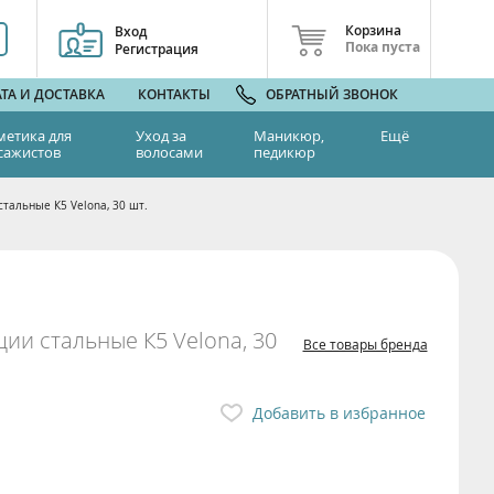
Корзина
Вход
Пока пуста
Регистрация
ТА И ДОСТАВКА
КОНТАКТЫ
ОБРАТНЫЙ ЗВОНОК
метика для
Уход за
Маникюр,
Ещё
сажистов
волосами
педикюр
тальные К5 Velona, 30 шт.
ии стальные К5 Velona, 30
Все товары бренда
Добавить в избранное