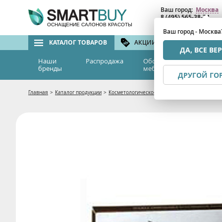
Ваш город:
Москва
8 (495) 565-38-74
8 (800) 775-82-76
(бе
ОСНАЩЕНИЕ САЛОНОВ КРАСОТЫ
Ваш город - Москва
КАТАЛОГ ТОВАРОВ
АКЦИИ И СКИДКИ
БРЕ
ДА, ВСЕ ВЕ
Наши
Распродажа
Оборудование и
Эс
бренды
мебель
м
ДРУГОЙ ГО
Главная
>
Каталог продукции
>
Косметологическое оборудование
>
Космето