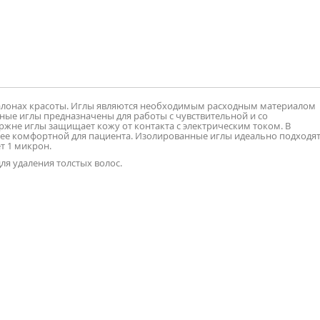
салонах красоты. Иглы являются необходимым расходным материалом
ые иглы предназначены для работы с чувствительной и со
ржне иглы защищает кожу от контакта с электрическим током. В
лее комфортной для пациента. Изолированные иглы идеально подходя
т 1 микрон.
для удаления толстых волос.