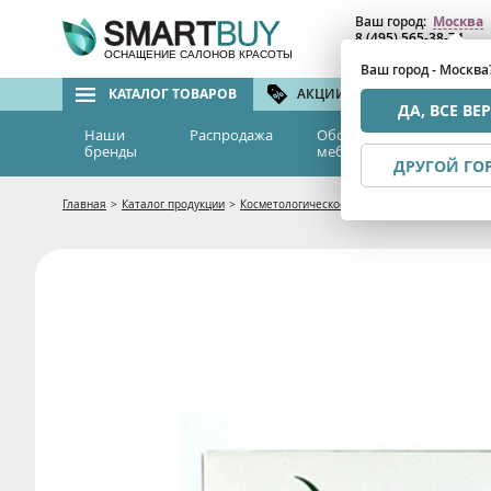
Ваш город:
Москва
8 (495) 565-38-74
8 (800) 775-82-76
(бе
ОСНАЩЕНИЕ САЛОНОВ КРАСОТЫ
Ваш город - Москва
КАТАЛОГ ТОВАРОВ
АКЦИИ И СКИДКИ
БРЕ
ДА, ВСЕ ВЕ
Наши
Распродажа
Оборудование и
Эс
бренды
мебель
м
ДРУГОЙ ГО
Главная
>
Каталог продукции
>
Косметологическое оборудование
>
Космето