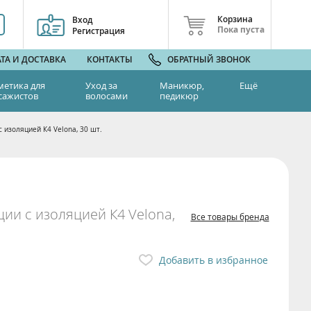
Корзина
Вход
Пока пуста
Регистрация
ТА И ДОСТАВКА
КОНТАКТЫ
ОБРАТНЫЙ ЗВОНОК
метика для
Уход за
Маникюр,
Ещё
сажистов
волосами
педикюр
 изоляцией К4 Velona, 30 шт.
ии с изоляцией К4 Velona,
Все товары бренда
Добавить в избранное