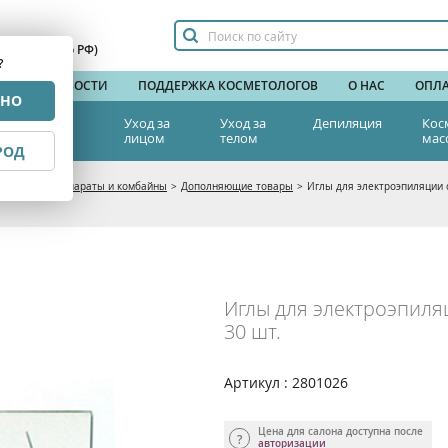
сплатный по РФ)
?
НДЫ
НОВОСТИ
ПОДДЕРЖКА КОСМЕТОЛОГОВ
О НАС
ОПЛА
РНО
тетическая
Уход за
Уход за
Депиляция
Кос
едицина
лицом
телом
мас
РОД
логические аппараты и комбайны
>
Дополняющие товары
>
Иглы для электроэпиляции с
Иглы для электроэпиляц
30 шт.
Артикул : 2801026
Цена для салона доступна после
авторизации