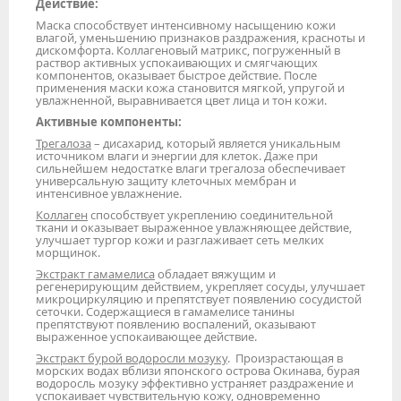
Действие:
Маска способствует интенсивному насыщению кожи
влагой, уменьшению признаков раздражения, красноты и
дискомфорта. Коллагеновый матрикс, погруженный в
раствор активных успокаивающих и смягчающих
компонентов, оказывает быстрое действие. После
применения маски кожа становится мягкой, упругой и
увлажненной, выравнивается цвет лица и тон кожи.
Активные компоненты:
Трегалоза
– дисахарид, который является уникальным
источником влаги и энергии для клеток. Даже при
сильнейшем недостатке влаги трегалоза обеспечивает
универсальную защиту клеточных мембран и
интенсивное увлажнение.
Коллаген
способствует укреплению соединительной
ткани и оказывает выраженное увлажняющее действие,
улучшает тургор кожи и разглаживает сеть мелких
морщинок.
Экстракт гамамелиса
обладает вяжущим и
регенерирующим действием, укрепляет сосуды, улучшает
микроциркуляцию и препятствует появлению сосудистой
сеточки. Содержащиеся в гамамелисе танины
препятствуют появлению воспалений, оказывают
выраженное успокаивающее действие.
Экстракт бурой водоросли мозуку
. Произрастающая в
морских водах вблизи японского острова Окинава, бурая
водоросль мозуку эффективно устраняет раздражение и
успокаивает чувствительную кожу, одновременно