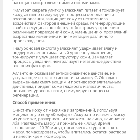
насыщает микроэлементами и витаминами.
Фильтрат секрета улитки
увлажняет, питает и тонизирует
кожу, активно стимулирует процессы обновления и
восстановления, защищает кожу от негативного
воздействия факторов внешней среды. Регенерирующие
свойства муцина способствуют быстрому устранению
различных повреждений кожи, уменьшению проявлений
возрастных изменений и пигментации различного
происхождения.
Гиалуроновая кислота
увлажняет, удерживает влагу и
поддерживает оптимальный уровень увлажнения,
тонизирует и улучшает структуру кожи. Замедляет
процессы увядания, нейтрализует негативное действие
внешних факторов.
Аллантоин
оказывает антиоксидантное действие, не
уступающее по эффективности витамину С. Обладает
выраженным смягчающим и противовоспалительным
действием, придает коже гладкость и эластичность,
повышает уровень влаги, стимулирует процессы
регенерации.
Способ применения:
Очистить кожу от макияжа и загрязнений, используя
мицеллярную воду «Комфорт». Аккуратно извлечь маску
из упаковки, развернуть и положить на лицо, начиная со
лба. Разгладить маску и прижать её к лицу. Время
экспозиции – 20-30 минут, после чего аккуратно снять
маску, помассировать, чтобы впитались остатки раствора
и нанести крем «Комфорт».