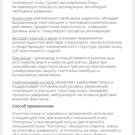
тонизирует кожу, сужает расширенные поры.
Активизирует процессы регенерации, ингибирует
свободные радикалы.
Аллантоин
нейтрализует свободные радикалы, обладает
выраженным смягчающим и противовоспалительным
действием, придает коже эластичность, повышает
уровень влаги, стимулирует процессы регенерации.
Экстракт красного вина
оказывает выраженное
антиоксидантное действие, стимулирует синтез коллагена
и предотвращает изменения в его структуре. Делает кожу
губ эластичной и гладкой.
Трегалоза
– дисахарид, который является уникальным
источником влаги и энергии для клеток. Даже при
сильнейшем недостатке влаги трегалоза обеспечивает
универсальную защиту клеточных мембран и
интенсивное увлажнение.
Гиалуроновая кислота
увлажняет, удерживает влагу и
поддерживает оптимальный уровень увлажнения,
тонизирует и улучшает структуру кожи. Замедляет
процессы увядания, нейтрализует негативное действие
внешних факторов.
Способ применения:
Очистить кожу от макияжа и загрязнений, используя
очищающий гель для жирной и смешанной кожи
"Контроль" и матирующий лосьон для жирной и
смешанной кожи "Контроль". Аккуратно извлечь маску
из упаковки, развернуть и положить на лицо, начиная со
лба. Разгладить маску и прижать её к лицу. Время