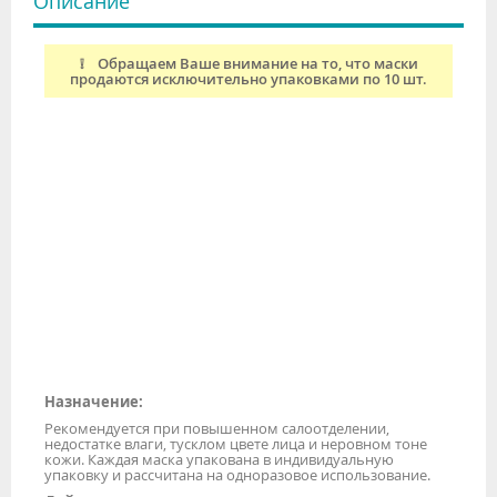
Описание
❕ Обращаем Ваше внимание на то, что маски
продаются исключительно упаковками по 10 шт.
Назначение:
Рекомендуется при повышенном салоотделении,
недостатке влаги, тусклом цвете лица и неровном тоне
кожи. Каждая маска упакована в индивидуальную
упаковку и рассчитана на одноразовое использование.