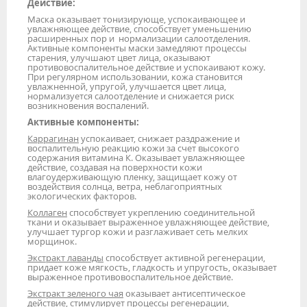
Действие:
Маска оказывает тонизирующе, успокаивающее и
увлажняющее действие, способствует уменьшению
расширенных пор и нормализации салоотделения.
Активные компоненты маски замедляют процессы
старения, улучшают цвет лица, оказывают
противовоспалительное действие и успокаивают кожу.
При регулярном использовании, кожа становится
увлажненной, упругой, улучшается цвет лица,
нормализуется салоотделение и снижается риск
возникновения воспалений.
Активные компоненты:
Каррагинан
успокаивает, снижает раздражение и
воспалительную реакцию кожи за счет высокого
содержания витамина К. Оказывает увлажняющее
действие, создавая на поверхности кожи
влагоудерживающую пленку, защищает кожу от
воздействия солнца, ветра, неблагоприятных
экологических факторов.
Коллаген
способствует укреплению соединительной
ткани и оказывает выраженное увлажняющее действие,
улучшает тургор кожи и разглаживает сеть мелких
морщинок.
Экстракт лаванды
способствует активной регенерации,
придает коже мягкость, гладкость и упругость, оказывает
выраженное противовоспалительное действие.
Экстракт зеленого чая
оказывает антисептическое
действие, стимулирует процессы регенерации,