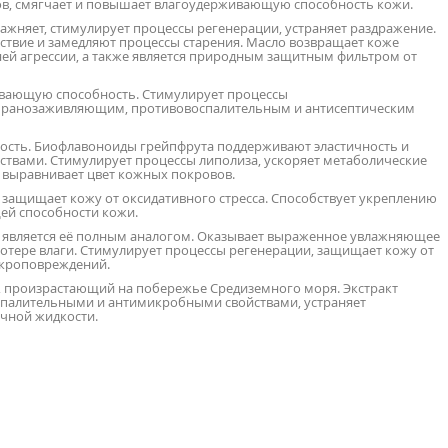
ов, смягчает и повышает влагоудерживающую способность кожи.
ажняет, стимулирует процессы регенерации, устраняет раздражение.
ствие и замедляют процессы старения. Масло возвращает коже
ней агрессии, а также является природным защитным фильтром от
вающую способность. Стимулирует процессы
ет ранозаживляющим, противовоспалительным и антисептическим
сть. Биофлавоноиды грейпфрута поддерживают эластичность и
ствами. Стимулирует процессы липолиза, ускоряет метаболические
 выравнивает цвет кожных покровов.
 защищает кожу от оксидативного стресса. Способствует укреплению
й способности кожи.
ы, является её полным аналогом. Оказывает выраженное увлажняющее
отере влаги. Стимулирует процессы регенерации, защищает кожу от
икроповреждений.
ик, произрастающий на побережье Средиземного моря. Экстракт
оспалительными и антимикробными свойствами, устраняет
чной жидкости.