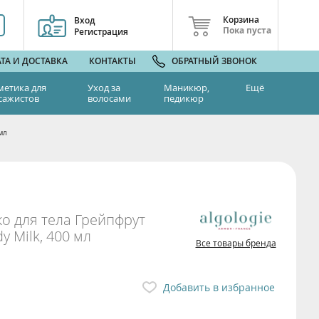
Корзина
Вход
Пока пуста
Регистрация
ТА И ДОСТАВКА
КОНТАКТЫ
ОБРАТНЫЙ ЗВОНОК
метика для
Уход за
Маникюр,
Ещё
сажистов
волосами
педикюр
мл
о для тела Грейпфрут
y Milk, 400 мл
Все товары бренда
Добавить в избранное