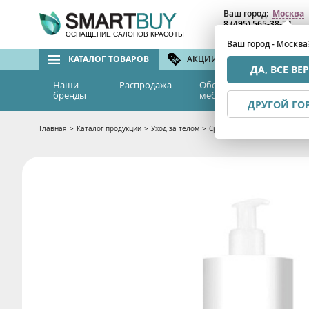
Ваш город:
Москва
8 (495) 565-38-74
8 (800) 775-82-76
(бе
ОСНАЩЕНИЕ САЛОНОВ КРАСОТЫ
Ваш город - Москва
КАТАЛОГ ТОВАРОВ
АКЦИИ И СКИДКИ
БРЕ
ДА, ВСЕ ВЕ
Наши
Распродажа
Оборудование и
Эс
бренды
мебель
м
ДРУГОЙ ГО
Главная
>
Каталог продукции
>
Уход за телом
>
Средства от растяжек и дря