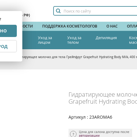
сплатный по РФ)
?
НДЫ
НОВОСТИ
ПОДДЕРЖКА КОСМЕТОЛОГОВ
О НАС
ОПЛА
РНО
тетическая
Уход за
Уход за
Депиляция
Кос
едицина
лицом
телом
мас
РОД
блости
>
Гидратирующее молочко для тела Грейпфрут Grapefruit Hydrating Body Milk, 400 
Гидратирующее молочк
Grapefruit Hydrating Bod
Артикул : 23AROMA6
Цена для салона доступна после
авторизации