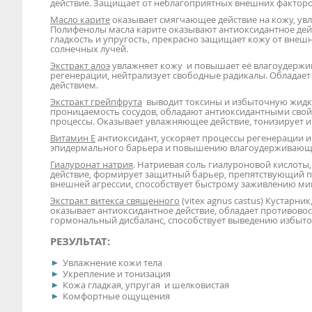
действие. Защищает от неблагоприятных внешних фактор
Масло карите
оказывает смягчающее действие на кожу, увл
Полифенолы масла карите оказывают антиоксидантное дей
гладкость и упругость, прекрасно защищает кожу от внеш
солнечных лучей.
Экстракт алоэ
увлажняет кожу и повышает её влагоудержи
регенерации, нейтрализует свободные радикалы. Облада
действием.
Экстракт грейпфрута
выводит токсины и избыточную жидко
проницаемость сосудов, обладают антиоксидантными свой
процессы. Оказывает увлажняющее действие, тонизирует и
Витамин Е
антиоксидант, ускоряет процессы регенерации и
эпидермального барьера и повышению влагоудерживающе
Гиалуронат натрия
. Натриевая соль гиалуроновой кислот
действие, формирует защитный барьер, препятствующий п
внешней агрессии, способствует быстрому заживлению м
Экстракт витекса священного
(vitex agnus castus) Кустарн
оказывает антиоксидантное действие, обладает противов
гормональный дисбаланс, способствует выведению избыто
РЕЗУЛЬТАТ:
Увлажнение кожи тела
Укрепление и тонизация
Кожа гладкая, упругая и шелковистая
Комфортные ощущения