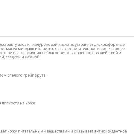
стракту алоэ и гиалуроновой кислоте, устраняет дискомфортные
екс масел миндаля и карите оказывает питательное и смягчающее
 потери влаги, влияния неблагоприятных внешних воздействий и
ой, гладкой и нежной.
том спелого грейпфрута.
 липкости на коже
ает кожу питательными веществами и оказывает антиоксидантное