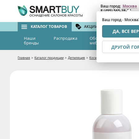
Ваш город:
Москва
8 (495) 565-38-74
8 (800) 775-82-76
(бе
ОСНАЩЕНИЕ САЛОНОВ КРАСОТЫ
Ваш город - Москва
КАТАЛОГ ТОВАРОВ
АКЦИИ И СКИДКИ
БРЕ
ДА, ВСЕ ВЕ
Наши
Распродажа
Оборудование и
Эс
бренды
мебель
м
ДРУГОЙ ГО
Главная
>
Каталог продукции
>
Депиляция
>
Косметика для депиляции
>
Ср