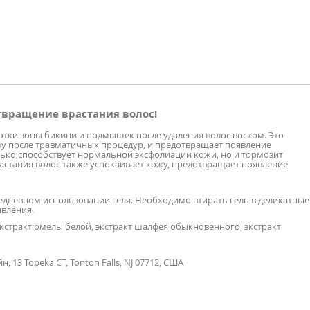
твращение врастания волос!
отки зоны бикини и подмышек после удаления волос воском. Это
му после травматичных процедур, и предотвращает появление
олько способствует нормальной эксфолиации кожи, но и тормозит
растания волос также успокаивает кожу, предотвращает появление
едневном использовании геля. Необходимо втирать гель в деликатные
явления.
экстракт омелы белой, экстракт шалфея обыкновенного, экстракт
йн, 13 Topeka CT, Tonton Falls, NJ 07712, США