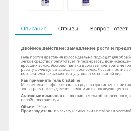
Описание
Отзывы
Вопрос - ответ
Двойное действие: замедление роста и предо
Гель против врастания волос идеально подходит для обраб
легкое средство препятствует гиперкератозу, возникающе
вросших волос. Экстракт папайи в составе препарата не т
работу фолликулов, замедляя рост волос. Лосьон против в
воспалительных элементов, улучшает ее внешний вид.
Как применять гель Cristaline:
Максимальная эффективность средства достигается при еж
зоны сразу после удаления волос и до их последующего по
Активные компоненты
: экстракт хмеля обыкновенного, 
папайи, экстракт туи.
Объем
: 250 мл.
Производитель
: по заказу и лицензии Cristaline / Кристала