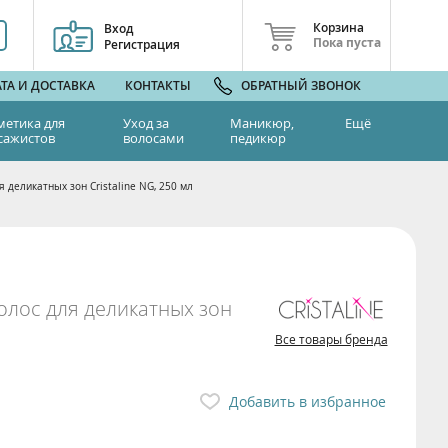
Корзина
Вход
Пока пуста
Регистрация
ТА И ДОСТАВКА
КОНТАКТЫ
ОБРАТНЫЙ ЗВОНОК
метика для
Уход за
Маникюр,
Ещё
сажистов
волосами
педикюр
 деликатных зон Cristaline NG, 250 мл
олос для деликатных зон
Все товары бренда
Добавить в избранное