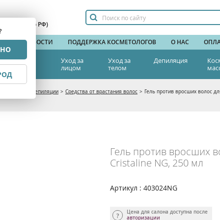
сплатный по РФ)
?
НДЫ
НОВОСТИ
ПОДДЕРЖКА КОСМЕТОЛОГОВ
О НАС
ОПЛА
РНО
тетическая
Уход за
Уход за
Депиляция
Кос
едицина
лицом
телом
мас
РОД
едства после депиляции
>
Средства от врастания волос
>
Гель против вросших волос для
Гель против вросших в
Cristaline NG, 250 мл
Артикул : 403024NG
Цена для салона доступна после
авторизации