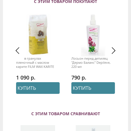
С ЭТИМ ТОВАРОМ ПОКУПАЮТ
Воск в гранулах
Лосьон перед депиляцией
Ус
TE
пленочный с маслом
"Дермо Баланс" Depileve,
SO
карите FILM WAX KARITE
220 мл
20
Depileve, 500 гр.
1 090
790
7
КУПИТЬ
КУПИТЬ
С ЭТИМ ТОВАРОМ СРАВНИВАЮТ