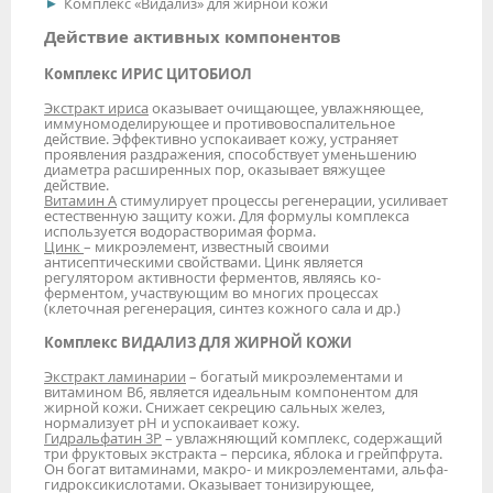
Комплекс «Видализ» для жирной кожи
Действие активных компонентов
Комплекс ИРИС ЦИТОБИОЛ
Экстракт ириса
оказывает очищающее, увлажняющее,
иммуномоделирующее и противовоспалительное
действие. Эффективно успокаивает кожу, устраняет
проявления раздражения, способствует уменьшению
диаметра расширенных пор, оказывает вяжущее
действие.
Витамин А
стимулирует процессы регенерации, усиливает
естественную защиту кожи. Для формулы комплекса
используется водорастворимая форма.
Цинк
– микроэлемент, известный своими
антисептическими свойствами. Цинк является
регулятором активности ферментов, являясь ко-
ферментом, участвующим во многих процессах
(клеточная регенерация, синтез кожного сала и др.)
Комплекс ВИДАЛИЗ ДЛЯ ЖИРНОЙ КОЖИ
Экстракт ламинарии
– богатый микроэлементами и
витамином В6, является идеальным компонентом для
жирной кожи. Снижает секрецию сальных желез,
нормализует рН и успокаивает кожу.
Гидральфатин 3Р
– увлажняющий комплекс, содержащий
три фруктовых экстракта – персика, яблока и грейпфрута.
Он богат витаминами, макро- и микроэлементами, альфа-
гидроксикислотами. Оказывает тонизирующее,