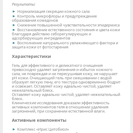
Результаты:
Нормализация секреции кожного сала
Контроль микрофлоры и предупреждение
образования комедонов
Снижение повышенной чувствительности эпидермиса
Восстановление естественного состояния и цвета кожи
благодаря действию себорегулирующих и
адсорбирующих ингредиентов
Восполнение натурального увлажняющего фактора и
защита кожи от фотостарения
Характеристики
Гель для эффективного и деликатного очищения
превосходно удаляет загрязнения и избыток кожного
сала, не повреждая и не пересушивая кожу, не нарушает
рН кожи. Очищающий гель при смешивании с водой
образует легкую пену, его текстура одновременно бодрит
и освежает. Оставляет кожу идеально чистой, удаляет
нежелательный блеск.
Оставляет кожу идеально чистой, удаляет нежелательный
блеск.
Клинические исследования доказали эффективность
активных компонентов геля в отношении удаления
загрязнений, при сохранении естественной влаги.
Активные компоненты
Комплекс «Ирис Цитобиол»