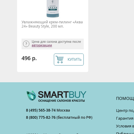
Увлажняющий крем-пилинг «Аква
24» Beauty Style, 200 мл.
Цена для салона доступна после
авторизации
496 р.
КУПИТЬ
ПОМОЩ
8 (495) 565-38-74
Москва
Центр по
8 (800) 775-82-76
(бесплатный по РФ)
Гарантия
Условия 
Публична