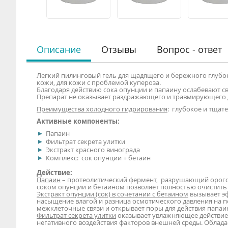
Описание
Отзывы
Вопрос - ответ
Легкий пилинговый гель для щадящего и бережного глубок
кожи, для кожи с проблемой купероза.
Благодаря действию сока опунции и папаину ослабевают 
Препарат не оказывает раздражающего и травмирующего д
Преимущества холодного гидрирования
: глубокое и тща
Активные компоненты:
Папаин
Фильтрат секрета улитки
Экстракт красного винограда
Комплекс: сок опунции + бетаин
Действие:
Папаин
– протеолитический фермент, разрушающий орогове
соком опунции и бетаином позволяет полностью очистить
Экстракт опунции (сок) в сочетании с бетаином
вызывает э
насыщение влагой и разница осмотического давления на п
межклеточные связи и открывает поры для действия папаи
Фильтрат секрета улитки
оказывает увлажняющее действие,
негативного воздействия факторов внешней среды. Облада