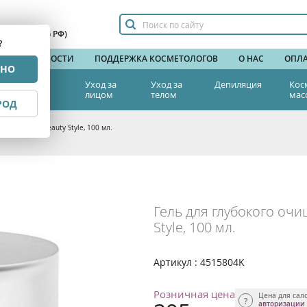
сплатный по РФ)
?
НДЫ
НОВОСТИ
ПОДДЕРЖКА КОСМЕТОЛОГОВ
О НАС
ОПЛА
РНО
тетическая
Уход за
Уход за
Депиляция
Кос
едицина
лицом
телом
мас
РОД
 «Комфорт» Beauty Style, 100 мл.
Гель для глубокого оч
Style, 100 мл.
Артикул : 4515804K
Розничная цена
Цена для сал
авторизации