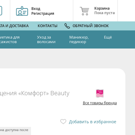
Корзина
Вход
Пока пуста
Регистрация
ТА И ДОСТАВКА
КОНТАКТЫ
ОБРАТНЫЙ ЗВОНОК
метика для
Уход за
Маникюр,
Ещё
сажистов
волосами
педикюр
ищения «Комфорт» Beauty
Все товары бренда
Добавить в избранное
она доступна после