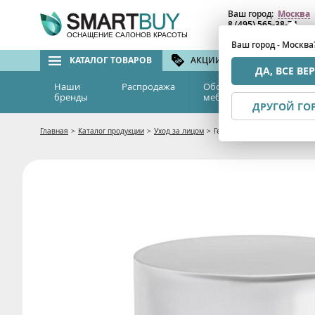
Ваш город:
Москва
8 (495) 565-38-74
8 (800) 775-82-76
(бе
ОСНАЩЕНИЕ САЛОНОВ КРАСОТЫ
Ваш город - Москва
КАТАЛОГ ТОВАРОВ
АКЦИИ И СКИДКИ
БРЕ
ДА, ВСЕ ВЕ
Наши
Распродажа
Оборудование и
Эс
бренды
мебель
м
ДРУГОЙ ГО
Главная
>
Каталог продукции
>
Уход за лицом
>
Гель для глубокого очищения