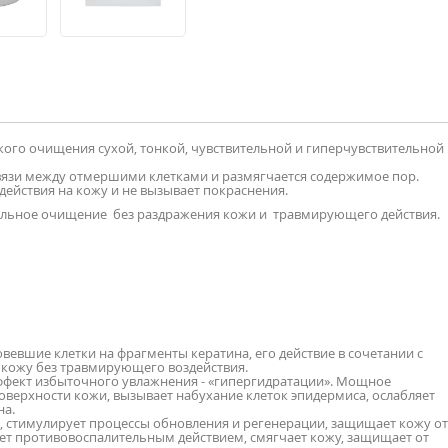
ого очищения сухой, тонкой, чувствительной и гиперчувствительной
связи между отмершими клетками и размягчается содержимое пор.
ействия на кожу и не вызывает покраснения.
тельное очищение без раздражения кожи и травмирующего действия.
вшие клетки на фрагменты кератина, его действие в сочетании с
 кожу без травмирующего воздействия.
ффект избыточного увлажнения - «гипергидратации». Мощное
оверхности кожи, вызывает набухание клеток эпидермиса, ослабляет
на.
 стимулирует процессы обновления и регенерации, защищает кожу от
ет противовоспалительным действием, смягчает кожу, защищает от