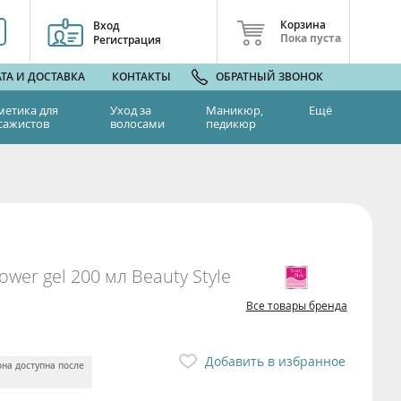
Корзина
Вход
Пока пуста
Регистрация
ТА И ДОСТАВКА
КОНТАКТЫ
ОБРАТНЫЙ ЗВОНОК
метика для
Уход за
Маникюр,
Ещё
сажистов
волосами
педикюр
wer gel 200 мл Beauty Style
Все товары бренда
Добавить в избранное
она доступна после