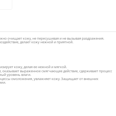
режно очищает кожу, не пересушивая и не вызывая раздражения.
воздействие, делает кожу нежной и приятной.
низирует кожу, делая ее нежной и мягкой.
, оказывает выраженное смягчающее действие, сдерживает процесс
мый уровень влаги.
роцессы омоложения, увлажняет кожу. Защищает от внешних
ами.