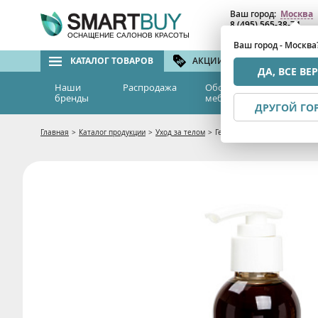
Ваш город:
Москва
8 (495) 565-38-74
8 (800) 775-82-76
(бе
ОСНАЩЕНИЕ САЛОНОВ КРАСОТЫ
Ваш город - Москва
КАТАЛОГ ТОВАРОВ
АКЦИИ И СКИДКИ
БРЕ
ДА, ВСЕ ВЕ
Наши
Распродажа
Оборудование и
Эс
бренды
мебель
м
ДРУГОЙ ГО
Главная
>
Каталог продукции
>
Уход за телом
>
Гель для душа Choco shower g