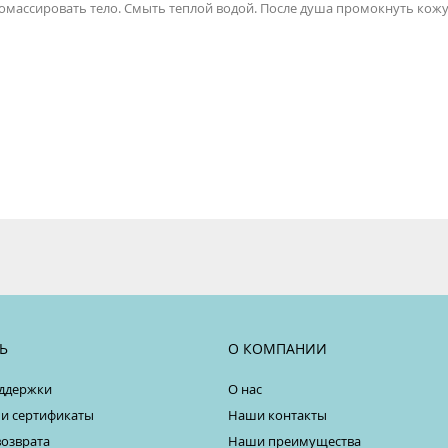
ромассировать тело. Смыть теплой водой. После душа промокнуть кож
Ь
О КОМПАНИИ
ддержки
О нас
 и сертификаты
Наши контакты
возврата
Наши преимущества