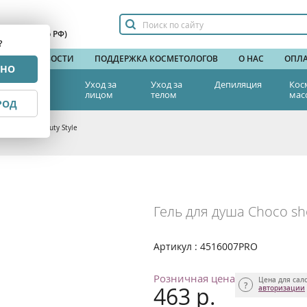
сплатный по РФ)
?
НДЫ
НОВОСТИ
ПОДДЕРЖКА КОСМЕТОЛОГОВ
О НАС
ОПЛА
РНО
тетическая
Уход за
Уход за
Депиляция
Кос
едицина
лицом
телом
мас
РОД
el 200 мл Beauty Style
Гель для душа Choco sho
Артикул : 4516007PRO
Розничная цена
Цена для сал
463 р.
авторизации