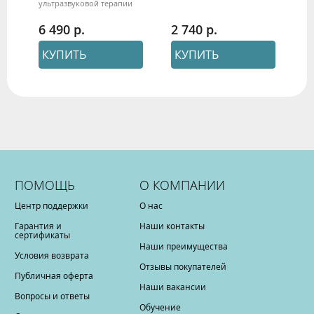
а
ультразвуковой терапии
ли
Gezatone
Ge
6 490
2 740
5
КУПИТЬ
КУПИТЬ
ПОМОЩЬ
О КОМПАНИИ
Центр поддержки
О нас
Гарантия и
Наши контакты
сертификаты
Наши преимущества
Условия возврата
Отзывы покупателей
Публичная оферта
Наши вакансии
Вопросы и ответы
Обучение