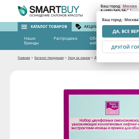
Ваш город:
Москва
8 (495) 565-38-74
8 (800) 775-82-76
(бе
ОСНАЩЕНИЕ САЛОНОВ КРАСОТЫ
Ваш город - Москва
КАТАЛОГ ТОВАРОВ
АКЦИИ И СКИДКИ
БРЕ
ДА, ВСЕ ВЕ
Наши
Распродажа
Оборудование и
Эс
бренды
мебель
м
ДРУГОЙ ГО
Главная
>
Каталог продукции
>
Уход за лицом
>
Двухфазная маска с экстракт