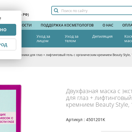
сплатный по РФ)
?
НДЫ
НОВОСТИ
ПОДДЕРЖКА КОСМЕТОЛОГОВ
О НАС
ОПЛА
РНО
тетическая
Уход за
Уход за
Депиляция
Кос
едицина
лицом
телом
мас
РОД
ом иглицы и арники для глаз + лифтинговый гель с органическим кремнием Beauty Style, 
Двухфазная маска с экс
для глаз + лифтинговый
кремнием Beauty Style, 
Артикул : 4501201K