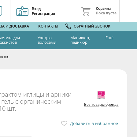
Корзина
Вход
Пока пуста
Регистрация
ТА И ДОСТАВКА
КОНТАКТЫ
ОБРАТНЫЙ ЗВОНОК
метика для
Уход за
Маникюр,
Ещё
сажистов
волосами
педикюр
10 шт.
трактом иглицы и арники
 гель с органическим
Все товары бренда
10 шт.
Добавить в избранное