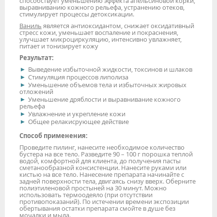
способствует уменьшению эффекта апельсиновой корки,
выравниванию кожного рельефа, устранению отеков,
стимулирует процессы детоксикации.
Ваниль
является антиоксидантом, снижает оксидативный
стресс кожи, уменьшает воспаление и покраснения,
улучшает микроциркуляцию, интенсивно увлажняет,
питает и тонизирует кожу
Результат:
Выведение избыточной жидкости, токсинов и шлаков
Стимуляция процессов липолиза
Уменьшение объемов тела и избыточных жировых
отложений
Уменьшение дряблости и выравнивание кожного
рельефа
Увлажнение и укрепление кожи
Общее релакисрующее действие
Способ применения:
Проведите пилинг, нанесите необходимое количество
бустера на все тело. Разведите 90 – 100 г порошка теплой
водой, комфортной для клиента, до получения пасты
сметанообразной консистенции. Нанесите руками или
кистью на все тело. Нанесение препарата начинайте с
задней поверхности тела, двигаясь снизу вверх. Оберните
полиэтиленовой простыней на 30 минут. Можно
использовать термоодеяло (при отсутствии
противопоказаний). По истечении времени экспозиции
обертывания остатки препарата смойте в душе без
мочалки и мыла.