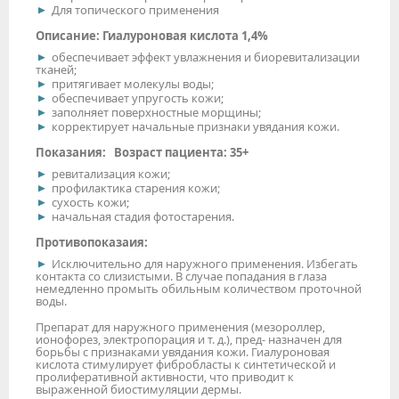
Для топического применения
Описание: Гиалуроновая кислота 1,4%
обеспечивает эффект увлажнения и биоревитализации
тканей;
притягивает молекулы воды;
обеспечивает упругость кожи;
заполняет поверхностные морщины;
корректирует начальные признаки увядания кожи.
Показания:
Возраст пациента: 35+
ревитализация кожи;
профилактика старения кожи;
сухость кожи;
начальная стадия фотостарения.
Противопоказаия:
Исключительно для наружного применения. Избегать
контакта со слизистыми. В случае попадания в глаза
немедленно промыть обильным количеством проточной
воды.
Препарат для наружного применения (мезороллер,
ионофорез, электропорация и т. д.), пред- назначен для
борьбы с признаками увядания кожи. Гиалуроновая
кислота стимулирует фибробласты к синтетической и
пролиферативной активности, что приводит к
выраженной биостимуляции дермы.