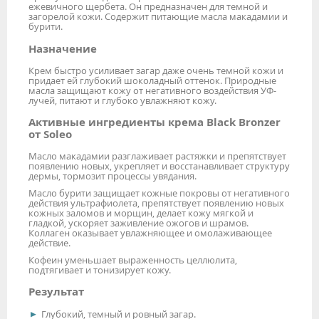
ежевичного щербета. Он предназначен для темной и
загорелой кожи. Содержит питающие масла макадамии и
бурити.
Назначение
Крем быстро усиливает загар даже очень темной кожи и
придает ей глубокий шоколадный оттенок. Природные
масла защищают кожу от негативного воздействия УФ-
лучей, питают и глубоко увлажняют кожу.
Активные ингредиенты крема Black Bronzer
от Soleo
Масло макадамии разглаживает растяжки и препятствует
появлению новых, укрепляет и восстанавливает структуру
дермы, тормозит процессы увядания.
Масло бурити защищает кожные покровы от негативного
действия ультрафиолета, препятствует появлению новых
кожных заломов и морщин, делает кожу мягкой и
гладкой, ускоряет заживление ожогов и шрамов.
Коллаген оказывает увлажняющее и омолаживающее
действие.
Кофеин уменьшает выраженность целлюлита,
подтягивает и тонизирует кожу.
Результат
Глубокий, темный и ровный загар.