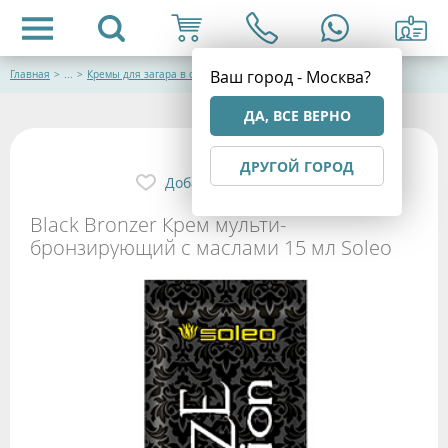
Ваш город - Москва?
Главная
>
...
>
Кремы для загара в солярии
ДА, ВСЕ ВЕРНО
ДРУГОЙ ГОРОД
Добавить в избранное
Black Bronzer Крем мульти-
бронзирующий c маслами 15 мл Soleo