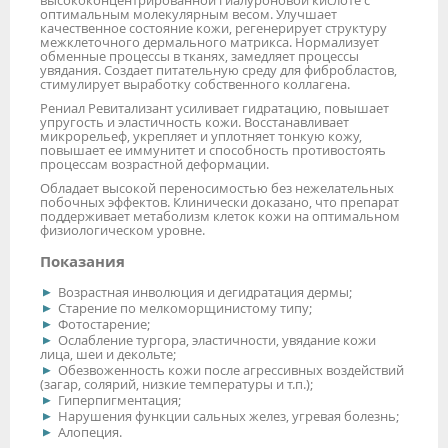
высококонцентрированной гиалуроновой кислоте с
оптимальным молекулярным весом. Улучшает
качественное состояние кожи, регенерирует структуру
межклеточного дермального матрикса. Нормализует
обменные процессы в тканях, замедляет процессы
увядания. Создает питательную среду для фибробластов,
стимулирует выработку собственного коллагена.
Рениал Ревитализант усиливает гидратацию, повышает
упругость и эластичность кожи. Восстанавливает
микрорельеф, укрепляет и уплотняет тонкую кожу,
повышает ее иммунитет и способность противостоять
процессам возрастной деформации.
Обладает высокой переносимостью без нежелательных
побочных эффектов. Клинически доказано, что препарат
поддерживает метаболизм клеток кожи на оптимальном
физиологическом уровне.
Показания
Возрастная инволюция и дегидратация дермы;
Старение по мелкоморщинистому типу;
Фотостарение;
Ослабление тургора, эластичности, увядание кожи
лица, шеи и декольте;
Обезвоженность кожи после агрессивных воздействий
(загар, солярий, низкие температуры и т.п.);
Гиперпигментация;
Нарушения функции сальных желез, угревая болезнь;
Алопеция.