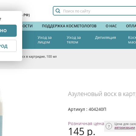
сплатный по РФ)
?
НДЫ
НОВОСТИ
ПОДДЕРЖКА КОСМЕТОЛОГОВ
О НАС
ОПЛА
РНО
тетическая
Уход за
Уход за
Депиляция
Кос
едицина
лицом
телом
мас
РОД
Азуленовый воск в картридже, 100 мл
Азуленовый воск в карт
Артикул : 404240П
Розничная цена
Цена для сал
145 р.
авторизации