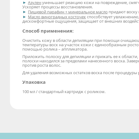
Азулен
уменьшает реакцию кожи на повреждение, смягча
Ускоряет процессы восстановления.
Пищевой парафин + минеральное масло
придают воску 
Масло виноградных косточек
способствует увлажнению,
дискомфортные ощущения, защищает от внешних воздейс
Способ применения:
Очистить кожу в области депиляции при помощи очищающе
температуры воск на участок кожи с единообразным росто
помощью ролика – аппликатора.
Приложить полоску для депиляции и прижать ее к области,
полоски находился за пределами нанесенного воска. Заве
против роста волос.
Для удаления возможных остатков воска после процедуры
Упаковка
100 мл / стандартный картридж с роликом.