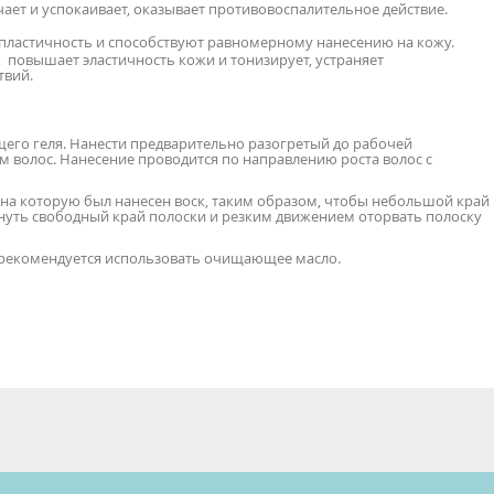
ет и успокаивает, оказывает противовоспалительное действие.
пластичность и способствуют равномерному нанесению на кожу.
 повышает эластичность кожи и тонизирует, устраняет
твий.
го геля. Нанести предварительно разогретый до рабочей
м волос. Нанесение проводится по направлению роста волос с
 на которую был нанесен воск, таким образом, чтобы небольшой край
рнуть свободный край полоски и резким движением оторвать полоску
 рекомендуется использовать очищающее масло.