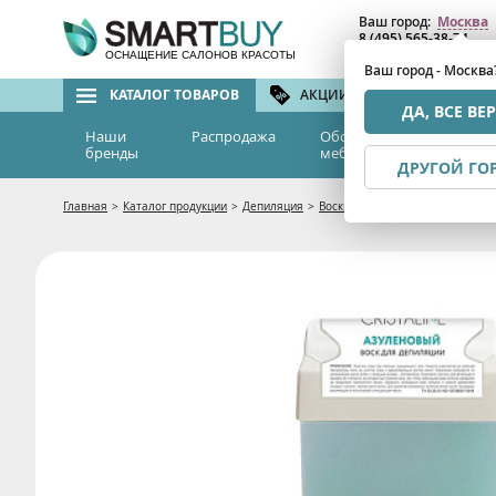
Ваш город:
Москва
8 (495) 565-38-74
8 (800) 775-82-76
(бе
ОСНАЩЕНИЕ САЛОНОВ КРАСОТЫ
Ваш город - Москва
КАТАЛОГ ТОВАРОВ
АКЦИИ И СКИДКИ
БРЕ
ДА, ВСЕ ВЕ
Наши
Распродажа
Оборудование и
Эс
бренды
мебель
м
ДРУГОЙ ГО
Главная
>
Каталог продукции
>
Депиляция
>
Воски в картриджах и банках
>