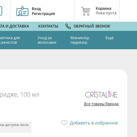
Корзина
Вход
Пока пуста
Регистрация
ТА И ДОСТАВКА
КОНТАКТЫ
ОБРАТНЫЙ ЗВОНОК
метика для
Уход за
Маникюр,
Ещё
сажистов
волосами
педикюр
ридже, 100 мл
Все товары бренда
Добавить в избранное
она доступна после