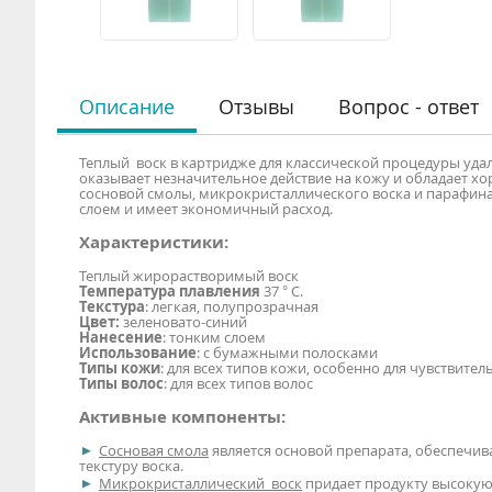
Описание
Отзывы
Вопрос - ответ
Теплый воск в картридже для классической процедуры уд
оказывает незначительное действие на кожу и обладает хо
сосновой смолы, микрокристаллического воска и парафина
слоем и имеет экономичный расход.
Характеристики:
Теплый жирорастворимый воск
Температура плавления
37 ° С.
Текстура
: легкая, полупрозрачная
Цвет:
зеленовато-синий
Нанесение
: тонким слоем
Использование
: с бумажными полосками
Типы кожи
: для всех типов кожи, особенно для чувствите
Типы волос
: для всех типов волос
Активные компоненты:
Сосновая смола
является основой препарата, обеспечив
текстуру воска.
Микрокристаллический воск
придает продукту высокую