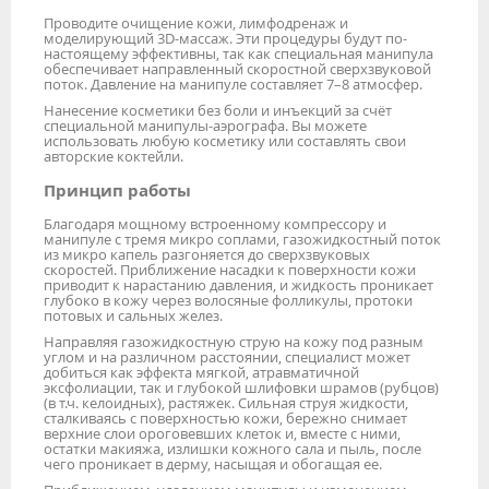
Проводите очищение кожи, лимфодренаж и
моделирующий 3D-массаж. Эти процедуры будут по-
настоящему эффективны, так как специальная манипула
обеспечивает направленный скоростной сверхзвуковой
поток. Давление на манипуле составляет 7–8 атмосфер.
Нанесение косметики без боли и инъекций за счёт
специальной манипулы-аэрографа. Вы можете
использовать любую косметику или составлять свои
авторские коктейли.
Принцип работы
Благодаря мощному встроенному компрессору и
манипуле с тремя микро соплами, газожидкостный поток
из микро капель разгоняется до сверхзвуковых
скоростей. Приближение насадки к поверхности кожи
приводит к нарастанию давления, и жидкость проникает
глубоко в кожу через волосяные фолликулы, протоки
потовых и сальных желез.
Направляя газожидкостную струю на кожу под разным
углом и на различном расстоянии, специалист может
добиться как эффекта мягкой, атравматичной
эксфолиации, так и глубокой шлифовки шрамов (рубцов)
(в т.ч. келоидных), растяжек. Сильная струя жидкости,
сталкиваясь с поверхностью кожи, бережно снимает
верхние слои ороговевших клеток и, вместе с ними,
остатки макияжа, излишки кожного сала и пыль, после
чего проникает в дерму, насыщая и обогащая ее.