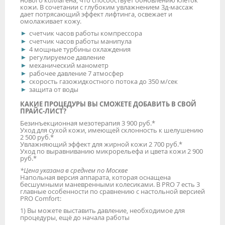
нового коллагена, что способствует обновлению клеток
кожи. В сочетании с глубоким увлажнением 3д-массаж
дает потрясающий эффект лифтинга, освежает и
омолаживает кожу.
счетчик часов работы компрессора
счетчик часов работы манипула
4 мощные турбины охлаждения
регулируемое давление
механический манометр
рабочее давление 7 атмосфер
скорость газожидкостного потока до 350 м/сек
защита от воды
КАКИЕ ПРОЦЕДУРЫ ВЫ СМОЖЕТЕ ДОБАВИТЬ В СВОЙ
ПРАЙС-ЛИСТ?
Безинъекционная мезотерапия 3 900 руб.*
Уход для сухой кожи, имеющей склонность к шелушению
2 500 руб.*
Увлажняющий эффект для жирной кожи 2 700 руб.*
Уход по выравниванию микрорельефа и цвета кожи 2 900
руб.*
*Цена указана в среднем по Москве
Напольная версия аппарата, которая оснащена
бесшумными маневренными колесиками. В PRO 7 есть 3
главные особенности по сравнению с настольной версией
PRO Comfort:
1) Вы можете выставить давление, необходимое для
процедуры, ещё до начала работы