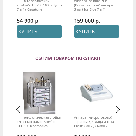
я
Косметологический
Wisdom Ice Blue Plus
Пр
комбайн UK230 1005 (Hydro
(Косметический аппарат
ап
7-в-1), Gezatone
Smart Ice Blue 7 в 1)
фи
«E
Ge
54 900
159 000
2
КУПИТЬ
КУПИТЬ
С ЭТИМ ТОВАРОМ ПОКУПАЮТ
Косметологическая стойка
Аппарат микротоковой
Ап
с 4 аппаратами "Комби"
терапии для лица и тела
пр
DEC 19 Decomedical
Biolift 8806 (BH-8806)
EM
ми
Gezatone
Ge