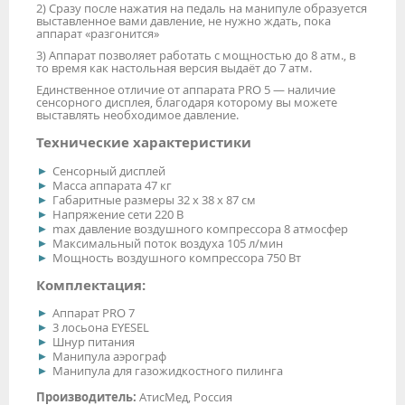
2) Сразу после нажатия на педаль на манипуле образуется
выставленное вами давление, не нужно ждать, пока
аппарат «разгонится»
3) Аппарат позволяет работать с мощностью до 8 атм., в
то время как настольная версия выдаёт до 7 атм.
Единственное отличие от аппарата PRO 5 — наличие
сенсорного дисплея, благодаря которому вы можете
выставлять необходимое давление.
Технические характеристики
Сенсорный дисплей
Масса аппарата 47 кг
Габаритные размеры 32 х 38 х 87 cм
Напряжение сети 220 В
max давление воздушного компрессора 8 атмосфер
Максимальный поток воздуха 105 л/мин
Мощность воздушного компрессора 750 Вт
Комплектация:
Аппарат PRO 7
3 лосьона EYESEL
Шнур питания
Манипула аэрограф
Манипула для газожидкостного пилинга
Производитель:
АтисМед, Россия