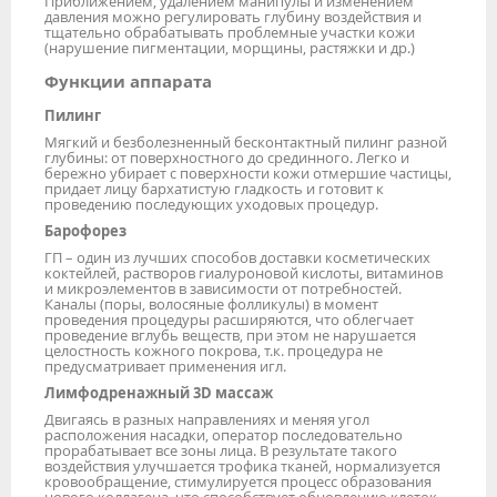
Приближением, удалением манипулы и изменением
давления можно регулировать глубину воздействия и
тщательно обрабатывать проблемные участки кожи
(нарушение пигментации, морщины, растяжки и др.)
Функции аппарата
Пилинг
Мягкий и безболезненный бесконтактный пилинг разной
глубины: от поверхностного до срединного. Легко и
бережно убирает с поверхности кожи отмершие частицы,
придает лицу бархатистую гладкость и готовит к
проведению последующих уходовых процедур.
Барофорез
ГП – один из лучших способов доставки косметических
коктейлей, растворов гиалуроновой кислоты, витаминов
и микроэлементов в зависимости от потребностей.
Каналы (поры, волосяные фолликулы) в момент
проведения процедуры расширяются, что облегчает
проведение вглубь веществ, при этом не нарушается
целостность кожного покрова, т.к. процедура не
предусматривает применения игл.
Лимфодренажный 3D массаж
Двигаясь в разных направлениях и меняя угол
расположения насадки, оператор последовательно
прорабатывает все зоны лица. В результате такого
воздействия улучшается трофика тканей, нормализуется
кровообращение, стимулируется процесс образования