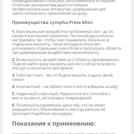
лимфодренажного массажа, изготовленный в Израиле.
Отличная альтернатива дорогостоящим
профессиональным аппаратам, разрешенная для
самостоятельного применения на дому.
Преимущества Lympha Press Mini:
1.
Максимальная проработка проблемных зон - до 24
камер в массажных манжетах. Потоки воздуха можно
настраивать так, чтобы они подавались локально в
отдельные манжеты. Такая методика помогает
успокаивать отдельные очаги боли и пропускать области,
где сдавливающее воздействие нежелательно;
2.
Возможность воздействия на 2 области одновременно.
Подключайте сразу манжеты для ног и области живота
или рук и экономьте свое время;
3.
Работает тихо – Вы не будете мешать отдыху своей
семьи;
4.
Компактный – не займет много места в Вашем шкафу;
5.
Надежный и прочный. Переносите его спокойно с
места на место, не опасаясь повреждений;
6.
Понятный в управлении даже тем, кто не имеет
медицинского образования и никогда раньше не
проходил подобные процедуры.
Показания к применению:
Несмотря на малый размер и простоту использования,