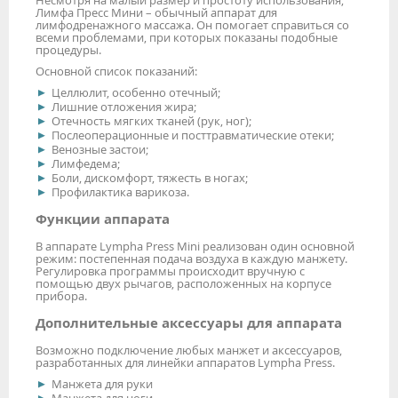
Лимфа Пресс Мини – обычный аппарат для
лимфодренажного массажа. Он помогает справиться со
всеми проблемами, при которых показаны подобные
процедуры.
Основной список показаний:
Целлюлит, особенно отечный;
Лишние отложения жира;
Отечность мягких тканей (рук, ног);
Послеоперационные и посттравматические отеки;
Венозные застои;
Лимфедема;
Боли, дискомфорт, тяжесть в ногах;
Профилактика варикоза.
Функции аппарата
В аппарате Lympha Press Mini реализован один основной
режим: постепенная подача воздуха в каждую манжету.
Регулировка программы происходит вручную с
помощью двух рычагов, расположенных на корпусе
прибора.
Дополнительные аксессуары для аппарата
Возможно подключение любых манжет и аксессуаров,
разработанных для линейки аппаратов Lympha Press.
Манжета для руки