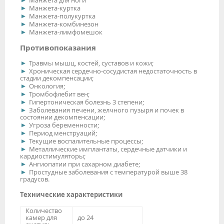
Манжета для ноги
Манжета-куртка
Манжета-полукуртка
Манжета-комбинезон
Манжета-лимфомешок
Противопоказания
Травмы мышц, костей, суставов и кожи;
Хроническая сердечно-сосудистая недостаточность в
стадии декомпенсации;
Онкология;
Тромбофлебит вен;
Гипертоническая болезнь 3 степени;
Заболевания печени, желчного пузыря и почек в
состоянии декомпенсации;
Угроза беременности;
Период менструаций;
Текущие воспалительные процессы;
Металлические имплантаты, сердечные датчики и
кардиостимуляторы;
Ангиопатии при сахарном диабете;
Простудные заболевания с температурой выше 38
градусов.
Технические характеристики
Количество
камер для
до 24