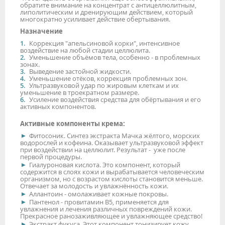
обратите внимание на концентрат с антицеллюлитным,
липолитическим и дренирующим действием, который
многократно усиливает действие обертывания.
Назначение
Коррекция "апельсиновой корки", интенсивное
воздействие на любой стадии целлюлита.
Уменьшение объёмов тела, особенно - в проблемных
зонах.
Выведение застойной жидкости.
Уменьшение отёков, коррекция проблемных зон.
Ультразвуковой удар по жировым клеткам и их
уменьшение в троекратном размере.
Усиление воздействия средства для обёртывания и его
активных компонентов.
Активные компоненты крема:
Фитосоник. Синтез экстракта Мачка жёлтого, морских
водорослей и кофеина. Оказывает ультразвуковой эффект
при воздействии на целлюлит. Результат - уже после
первой процедуры.
Гиалуроновая кислота. Это компонент, который
содержится в слоях кожи и вырабатывается человеческим
организмом, но с возрастом кислоты становится меньше.
Отвечает за молодость и увлажнённость кожи.
Аллантоин - омолаживает кожные покровы.
Пантенол - провитамин В5, применяется для
увлажнения и лечения различных повреждений кожи.
Прекрасное ранозаживляющее и увлажняющее средство!
Экстракт фукуса. Этот компонент тонизирует кожу,