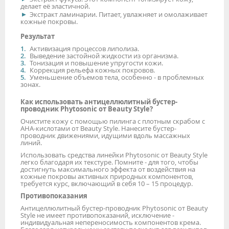
делает её эластичной.
Экстракт ламинарии. Питает, увлажняет и омолаживает
кожные покровы.
Результат
Активизация процессов липолиза.
Выведение застойной жидкости из организма.
Тонизация и повышение упругости кожи.
Коррекция рельефа кожных покровов.
Уменьшение объемов тела, особенно - в проблемных
зонах.
Как использовать антицеллюлитный бустер-
проводник Phytosonic от Beauty Style?
Очистите кожу с помощью пилинга с плотным скрабом с
АНА-кислотами от Beauty Style. Нанесите бустер-
проводник движениями, идущими вдоль массажных
линий.
Использовать средства линейки Phytosonic от Beauty Style
легко благодаря их текстуре. Помните - для того, чтобы
достигнуть максимального эффекта от воздействия на
кожные покровы активных природных компонентов,
требуется курс, включающий в себя 10 – 15 процедур.
Противопоказания
Антицеллюлитный бустер-проводник Phytosonic от Beauty
Style не имеет противопоказаний, исключение -
индивидуальная непереносимость компонентов крема.