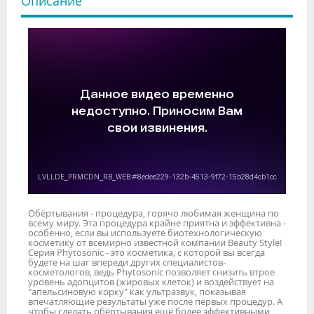
Описание
Обёртывания - процедура, горячо любимая женщина по
всему миру. Эта процедура крайне приятна и эффективна -
особенно, если вы используете биотехнологическую
косметику от всемирно известной компании Beauty Style!
Серия Phytosonic - это косметика, с которой вы всегда
будете на шаг впереди других специалистов-
косметологов, ведь Phytosonic позволяет снизить втрое
уровень адопцитов (жировых клеток) и воздействует на
"апельсиновую корку" как ультразвук, показывая
впечатляющие результаты уже после первых процедур. А
чтобы сделать обёртывания ещё более эффективными,