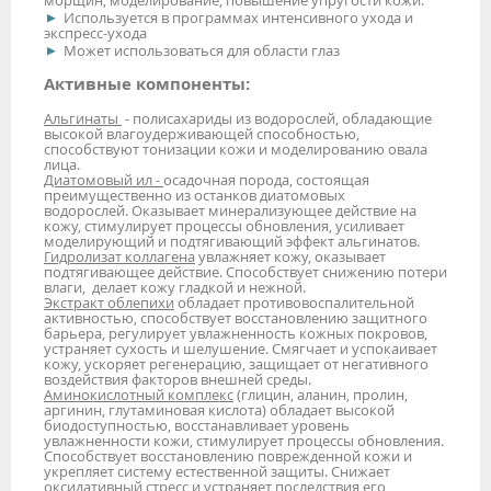
морщин, моделирование, повышение упругости кожи.
Используется в программах интенсивного ухода и
экспресс-ухода
Может использоваться для области глаз
Активные компоненты:
Альгинаты
- полисахариды из водорослей, обладающие
высокой влагоудерживающей способностью,
способствуют тонизации кожи и моделированию овала
лица.
Диатомовый ил -
осадочная порода, состоящая
преимущественно из останков диатомовых
водорослей. Оказывает минерализующее действие на
кожу, стимулирует процессы обновления, усиливает
моделирующий и подтягивающий эффект альгинатов.
Гидролизат коллагена
увлажняет кожу, оказывает
подтягивающее действие. Способствует снижению потери
влаги, делает кожу гладкой и нежной.
Экстракт облепихи
обладает противовоспалительной
активностью, способствует восстановлению защитного
барьера, регулирует увлажненность кожных покровов,
устраняет сухость и шелушение. Смягчает и успокаивает
кожу, ускоряет регенерацию, защищает от негативного
воздействия факторов внешней среды.
Аминокислотный комплекс
(глицин, аланин, пролин,
аргинин, глутаминовая кислота) обладает высокой
биодоступностью, восстанавливает уровень
увлажненности кожи, стимулирует процессы обновления.
Способствует восстановлению поврежденной кожи и
укрепляет систему естественной защиты. Снижает
оксидативный стресс и устраняет последствия его