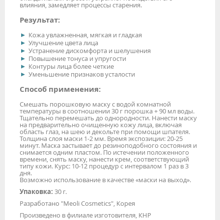
влияния, замедляет процессы старения.
Результат:
Кожа увлажненная, мягкая и гладкая
Улучшение цвета лица
Устранение дискомфорта и шелушения
Повышение тонуса и упругости
Контуры лица более четкие
Уменьшение признаков усталости
Способ применения:
Смешать порошковую маску с водой комнатной
температуры в соотношении 30 г порошка + 90 мл воды.
Тщательно перемешать до однородности. Нанести маску
на предварительно очищенную кожу лица, включая
область глаз, на шею и декольте при помощи шпателя.
Толщина слоя маски 1-2 мм. Время экспозиции: 20-25
минут. Маска застывает до резиноподобного состояния и
снимается одним пластом. По истечении положенного
времени, снять маску, нанести крем, соответствующий
типу кожи. Курс: 10-12 процедур с интервалом 1 раз в 3
дня.
Возможно использование в качестве «маски на выход».
Упаковка:
30 г.
Разработано "Meoli Cosmetics", Корея
Произведено в филиале изготовителя, КНР