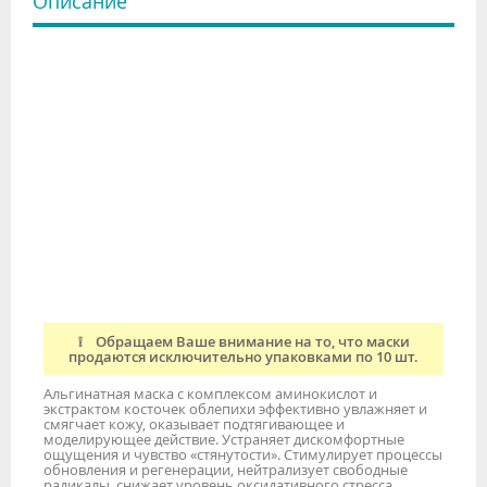
Описание
❕ Обращаем Ваше внимание на то, что маски
продаются исключительно упаковками по 10 шт.
Альгинатная маска с комплексом аминокислот и
экстрактом косточек облепихи эффективно увлажняет и
смягчает кожу, оказывает подтягивающее и
моделирующее действие. Устраняет дискомфортные
ощущения и чувство «стянутости». Стимулирует процессы
обновления и регенерации, нейтрализует свободные
радикалы, снижает уровень оксидативного стресса.