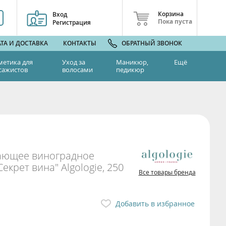
Корзина
Вход
Пока пуста
Регистрация
ТА И ДОСТАВКА
КОНТАКТЫ
ОБРАТНЫЙ ЗВОНОК
метика для
Уход за
Маникюр,
Ещё
сажистов
волосами
педикюр
ающее виноградное
крет вина" Algologie, 250
Все товары бренда
Добавить в избранное