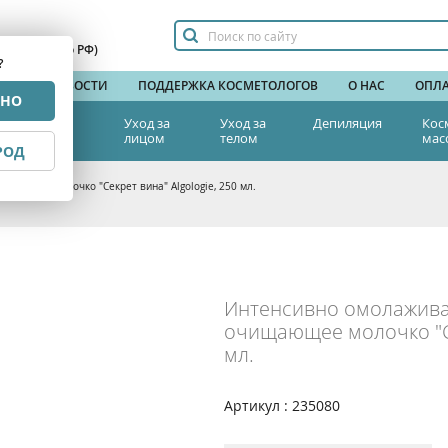
сплатный по РФ)
?
НДЫ
НОВОСТИ
ПОДДЕРЖКА КОСМЕТОЛОГОВ
О НАС
ОПЛА
РНО
тетическая
Уход за
Уход за
Депиляция
Кос
едицина
лицом
телом
мас
РОД
ающее молочко "Секрет вина" Algologie, 250 мл.
Интенсивно омолажив
очищающее молочко "Се
мл.
Артикул : 235080