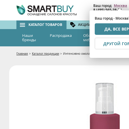
Ваш город:
Москва
8 (495) 565-38-74
8 (800) 775-82-76
(бе
ОСНАЩЕНИЕ САЛОНОВ КРАСОТЫ
Ваш город - Москва
КАТАЛОГ ТОВАРОВ
АКЦИИ И СКИДКИ
БРЕ
ДА, ВСЕ ВЕ
Наши
Распродажа
Оборудование и
Эс
бренды
мебель
м
ДРУГОЙ ГО
Главная
>
Каталог продукции
>
Интенсивно омолаживающее виноградное очищ