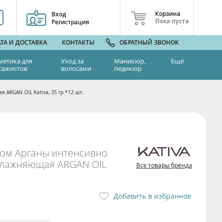
Корзина
Вход
Пока пуста
Регистрация
ТА И ДОСТАВКА
КОНТАКТЫ
ОБРАТНЫЙ ЗВОНОК
метика для
Уход за
Маникюр,
Ещё
сажистов
волосами
педикюр
ARGAN OIL Kativa, 35 гр.*12 шт.
лом Арганы интенсивно
влажняющая ARGAN OIL
Все товары бренда
Добавить в избранное