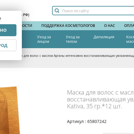
сплатный по РФ)
?
НДЫ
НОВОСТИ
ПОДДЕРЖКА КОСМЕТОЛОГОВ
О НАС
ОПЛА
РНО
тетическая
Уход за
Уход за
Депиляция
Кос
едицина
лицом
телом
мас
РОД
 волос
>
Маска для волос с маслом Арганы интенсивно восстанавливающая увлажняющая 
Маска для волос с мас
восстанавливающая у
Kativa, 35 гр.*12 шт.
Артикул : 65807242