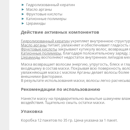
Гидролизованный кератин
Масло арганы
Фруктовые кислоты
Катионные полимеры
Церамиды
Действие активных компонентов
Гидролизованный кератин
укрепляет внутреннюю структур
Масло арганы
питает, увлажняет и обеспечивает гладкость
Фруктовые кислоты
закрывают кутикулу волос, возвращая 
Катионные полимеры,
благодаря положительному заряду, 
Церамиды
восполняют недостаток внутренних липидов ме
Маска возвращает волосам энергию, упругость, блеск и гла
входящему в состав маски. Покрывая всю поверхность во
увлажняющая маска с маслом Арганы делает волосы более
внешними факторами.
В результате использования маски, волосы легко расчесыв
Рекомендации по использованию
Нанести маску на предварительно вымытые шамунем влажны
воздействия. Тщательно смыть остатки маски.
Упаковка
Коробка 12 пакетов по 35 гр. Цена указана за 1 пакет.