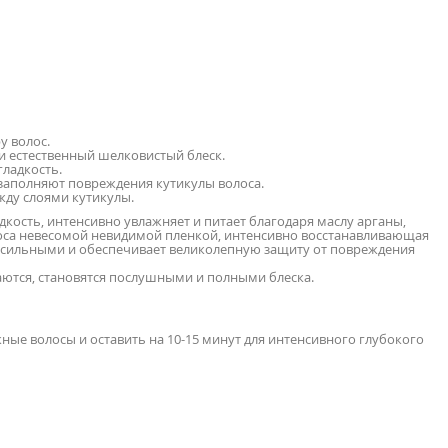
у волос.
 и естественный шелковистый блеск.
гладкость.
заполняют повреждения кутикулы волоса.
жду слоями кутикулы.
дкость, интенсивно увлажняет и питает благодаря маслу арганы,
лоса невесомой невидимой пленкой, интенсивно восстанавливающая
 сильными и обеспечивает великолепную защиту от повреждения
аются, становятся послушными и полными блеска.
е волосы и оставить на 10-15 минут для интенсивного глубокого