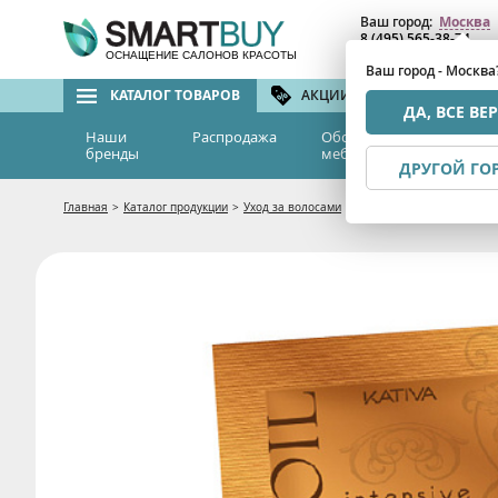
Ваш город:
Москва
8 (495) 565-38-74
8 (800) 775-82-76
(бе
ОСНАЩЕНИЕ САЛОНОВ КРАСОТЫ
Ваш город - Москва
КАТАЛОГ ТОВАРОВ
АКЦИИ И СКИДКИ
БРЕ
ДА, ВСЕ ВЕ
Наши
Распродажа
Оборудование и
Эс
бренды
мебель
м
ДРУГОЙ ГО
Главная
>
Каталог продукции
>
Уход за волосами
>
Маски
>
Маски для сухих