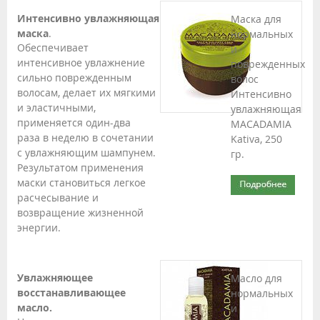
Интенсивно увлажняющая
Маска для
маска
.
нормальных
Обеспечивает
и
интенсивное увлажнение
поврежденных
сильно поврежденным
волос
волосам, делает их мягкими
Интенсивно
и эластичными,
увлажняющая
применяется один-два
MACADAMIA
раза в неделю в сочетании
Kativa, 250
с увлажняющим шампунем.
гр.
Результатом применения
маски становиться легкое
расчесывание и
возвращение жизненной
энергии.
Увлажняющее
Масло для
восстанавливающее
нормальных
масло.
и