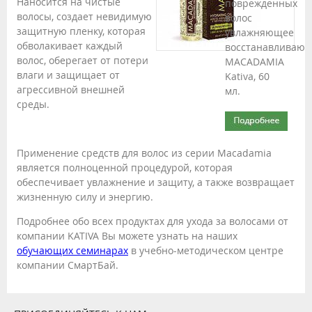
Наносится на чистые
поврежденных
волосы, создает невидимую
волос
защитную пленку, которая
увлажняющее
обволакивает каждый
восстанавливаю
волос, оберегает от потери
MACADAMIA
влаги и защищает от
Kativa, 60
агрессивной внешней
мл.
среды.
Применение средств для волос из серии Macadamia
является полноценной процедурой, которая
обеспечивает увлажнение и защиту, а также возвращает
жизненную силу и энергию.
Подробнее обо всех продуктах для ухода за волосами от
компании KATIVA Вы можете узнать на наших
обучающих семинарах
в учебно-методическом центре
компании СмартБай.