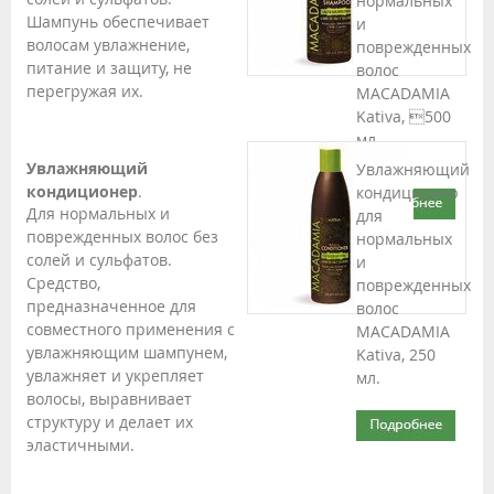
нормальных
Шампунь обеспечивает
и
волосам увлажнение,
поврежденных
питание и защиту, не
волос
перегружая их.
MACADAMIA
Kativa, 500
мл.
Увлажняющий
Увлажняющий
кондиционер
.
кондиционер
Для нормальных и
для
поврежденных волос без
нормальных
солей и сульфатов.
и
Средство,
поврежденных
предназначенное для
волос
совместного применения с
MACADAMIA
увлажняющим шампунем,
Kativa, 250
увлажняет и укрепляет
мл.
волосы, выравнивает
структуру и делает их
эластичными.