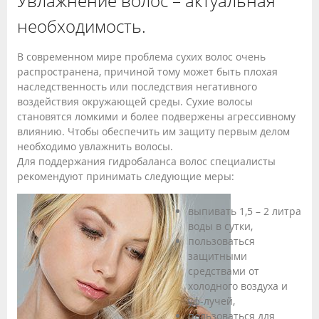
Увлажнение волос – актуальная
необходимость.
В современном мире проблема сухих волос очень
распространена, причиной тому может быть плохая
наследственность или последствия негативного
воздействия окружающей среды. Сухие волосы
становятся ломкими и более подвержены агрессивному
влиянию. Чтобы обеспечить им защиту первым делом
необходимо увлажнить волосы.
Для поддержания гидробаланса волос специалисты
рекомендуют принимать следующие меры:
выпивать 1,5 – 2 литра
воды в сутки,
пользоваться
защитными
средствами от
холодного воздуха и
уф-лучей,
пользоваться для