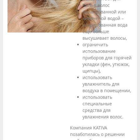
мытья волос
фильтрованной или
кипяченой водой –
хлорированная вода
еще больше
высушивает волосы,
ограничить
использование
приборов для горячей
укладки (фен, утюжок,
щипцы),
использовать
увлажнитель для
воздуха в помещении,
использовать
специальные
средства для
увлажнения волос.
Компания KATIVA
позаботилась о решении