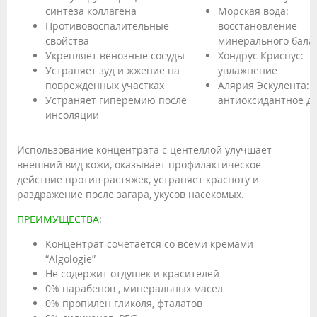
синтеза коллагена
Морская вода:
Противовоспалительные
восстановление
свойства
минерального бала
Укрепляет венозные сосуды
Хондрус Криспус:
Устраняет зуд и жжение на
увлажнение
поврежденных участках
Алярия Эскулента:
Устраняет гиперемию после
антиоксидантное д
инсоляции
Использование концентрата с центеллой улучшает
внешний вид кожи, оказывает профилактическое
действие против растяжек, устраняет красноту и
раздражение после загара, укусов насекомых.
ПРЕИМУЩЕСТВА
:
Концентрат сочетается со всеми кремами
“Algologie”
Не содержит отдушек и красителей
0% парабенов , минеральных масел
0% пропилен гликоля, фталатов