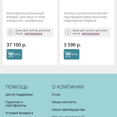
Многофункциональный
Тележка косметологическая
аппарат для лица и тела:
под парафиновую ванночку
микротоки, гальваника,
педикюрная Depileve
тепло-холод Biolift 840
Gezatone
Цена для салона доступна
Цена для салона доступна
после
авторизации
после
авторизации
37 100 р.
3 590 р.
КУПИТЬ
КУПИТЬ
ПОМОЩЬ
О КОМПАНИИ
Центр поддержки
О нас
Гарантия и
Наши контакты
сертификаты
Наши преимущества
Условия возврата